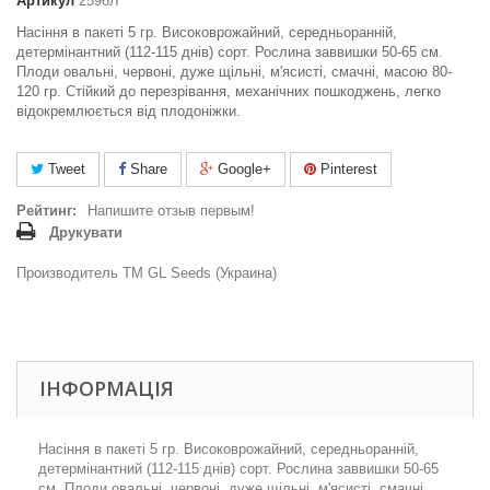
Артикул
2596Л
Насіння в пакеті 5 гр. Високоврожайний, середньоранній,
детермінантний (112-115 днів) сорт. Рослина заввишки 50-65 см.
Плоди овальні, червоні, дуже щільні, м'ясисті, смачні, масою 80-
120 гр. Стійкий до перезрівання, механічних пошкоджень, легко
відокремлюється від плодоніжки.
Tweet
Share
Google+
Pinterest
Рейтинг:
Напишите отзыв первым!
Друкувати
Производитель ТМ GL Seeds (Украина)
ІНФОРМАЦІЯ
Насіння в пакеті 5 гр. Високоврожайний, середньоранній,
детермінантний (112-115 днів) сорт. Рослина заввишки 50-65
см. Плоди овальні, червоні, дуже щільні, м'ясисті, смачні,