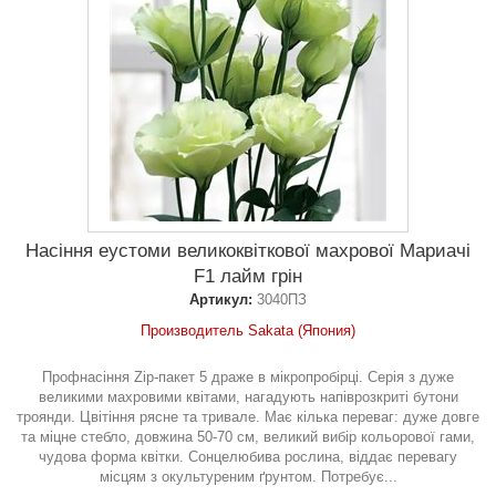
Насіння еустоми великоквіткової махрової Мариачі
F1 лайм грін
Артикул:
3040ПЗ
Производитель Sakata (Япония)
Профнасіння Zip-пакет 5 драже в мікропробірці. Серія з дуже
великими махровими квітами, нагадують напіврозкриті бутони
троянди. Цвітіння рясне та тривале. Має кілька переваг: дуже довге
та міцне стебло, довжина 50-70 см, великий вибір кольорової гами,
чудова форма квітки. Сонцелюбива рослина, віддає перевагу
місцям з окультуреним ґрунтом. Потребує...