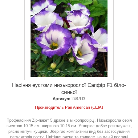
Насіння еустоми низькорослої Сапфір F1 біло-
синьої
Артикул:
2487ПЗ
Производитель Pan American (США)
Профнасіння Zip-пакет 5 драже в мікропробірці. Низькоросла серія
висотою 10-15 см, шириною 10-15 см. Утворює добре розгалужені,
рясно квітучі кущики. Зберігає компактний вид без застосування
регуляторів росту. Цвітіння рясне та тривале, на одній рослині