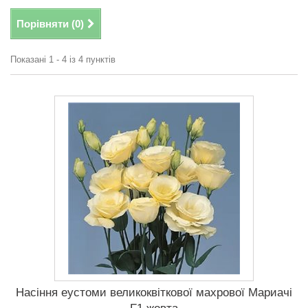
Порівняти (
0
)
Показані 1 - 4 із 4 пунктів
Насіння еустоми великоквіткової махрової Мариачі