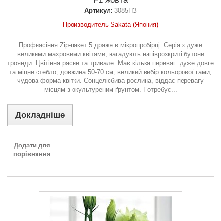
F1 жовта
Артикул:
3085ПЗ
Производитель Sakata (Япония)
Профнасіння Zip-пакет 5 драже в мікропробірці. Серія з дуже
великими махровими квітами, нагадують напіврозкриті бутони
троянди. Цвітіння рясне та тривале. Має кілька переваг: дуже довге
та міцне стебло, довжина 50-70 см, великий вибір кольорової гами,
чудова форма квітки. Сонцелюбива рослина, віддає перевагу
місцям з окультуреним ґрунтом. Потребує...
Докладніше
Додати для
порівняння