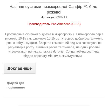
Насіння еустоми низькорослої Сапфір F1 біло-
рожевої
Артикул:
2486ПЗ
Производитель Pan American (США)
Профнасіння Zip-пакет 5 драже в мікропробірці. Низькоросла серія
висотою 10-15 см, шириною 10-15 см. Утворює добре розгалужені,
рясно квітучі кущики. Зберігає компактний вид без застосування
регуляторів росту. Цвітіння рясне та тривале, на одній рослині
утворюється велика кількість бутонів. Сонцелюбива рослина,
віддає перевагу місцям з окультуреним...
Докладніше
Додати для
порівняння