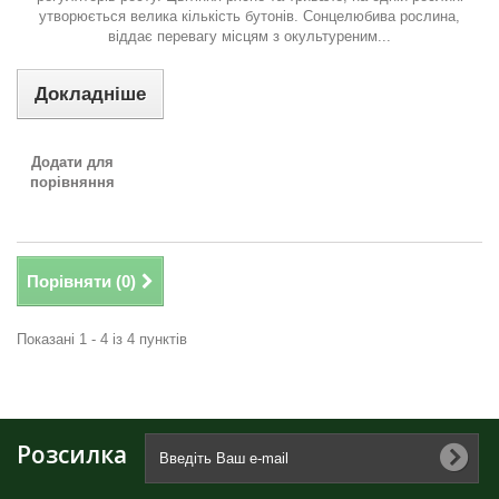
утворюється велика кількість бутонів. Сонцелюбива рослина,
віддає перевагу місцям з окультуреним...
Докладніше
Додати для
порівняння
Порівняти (
0
)
Показані 1 - 4 із 4 пунктів
Розсилка