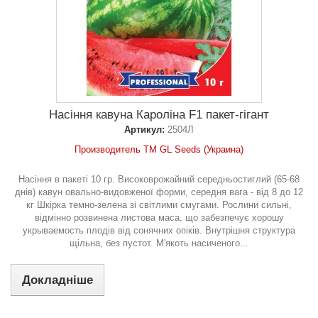
Насіння кавуна Кароліна F1 пакет-гігант
Артикул:
2504Л
Производитель ТМ GL Seeds (Украина)
Насіння в пакеті 10 гр. Високоврожайний середньостиглий (65-68
днів) кавун овально-видовженої форми, середня вага - від 8 до 12
кг Шкірка темно-зелена зі світлими смугами. Рослини сильні,
відмінно розвинена листова маса, що забезпечує хорошу
укрываемость плодів від сонячних опіків. Внутрішня структура
щільна, без пустот. М'якоть насиченого...
Докладніше