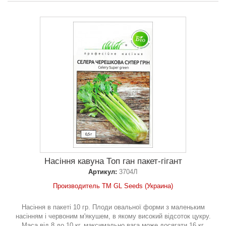
Насіння кавуна Топ ган пакет-гігант
Артикул:
3704Л
Производитель ТМ GL Seeds (Украина)
Насіння в пакеті 10 гр. Плоди овальної форми з маленьким
насінням і червоним м'якушем, в якому високий відсоток цукру.
Маса від 8 до 10 кг, максимально вага може досягати 16 кг.