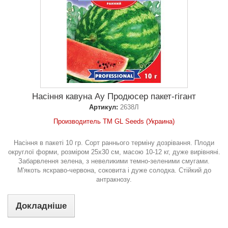
Насіння кавуна Ау Продюсер пакет-гігант
Артикул:
2638Л
Производитель ТМ GL Seeds (Украина)
Насіння в пакеті 10 гр. Сорт раннього терміну дозрівання. Плоди
округлої форми, розміром 25х30 см, масою 10-12 кг, дуже вирівняні.
Забарвлення зелена, з невеликими темно-зеленими смугами.
М'якоть яскраво-червона, соковита і дуже солодка. Стійкий до
антракнозу.
Докладніше