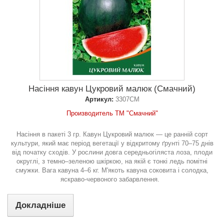
Насіння кавун Цукровий малюк (Смачний)
Артикул:
3307СМ
Производитель ТМ "Смачний"
Насіння в пакеті 3 гр. Кавун Цукровий малюк — це ранній сорт
культури, який має період вегетації у відкритому ґрунті 70–75 днів
від початку сходів. У рослини довга середньогіляста лоза, плоди
округлі, з темно–зеленою шкіркою, на якій є тонкі ледь помітні
смужки. Вага кавуна 4–6 кг. М'якоть кавуна соковита і солодка,
яскраво-червоного забарвлення.
Докладніше