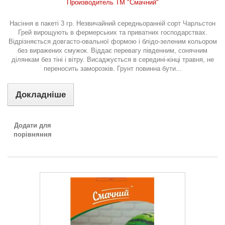
Производитель ТМ "Смачний"
Насіння в пакеті 3 гр. Незвичайний середньоранній сорт Чарльстон
Грей вирощують в фермерських та приватних господарствах.
Відрізняється довгасто-овальної формою і блідо-зеленим кольором
без виражених смужок. Віддає перевагу південним, сонячним
ділянкам без тіні і вітру. Висаджується в середині-кінці травня, не
переносить заморозків. Грунт повинна бути...
Докладніше
Додати для
порівняння