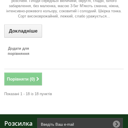
розсічені. Плоди середньої величини, округлі, гладкі, білого
забарвлення, без малюнка, масою 3-5кг М'якоть смачна, ніжна,
інтенсивно-рожевого кольору, соковитий і солодкий. Шкірка тонка.
Сорт високоврожайний, лежкий, слабо уражується...
Докладніше
Додати для
порівняння
Порівняти (
0
)
Показані 1 - 18 із 18 пунктів
Розсилка