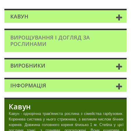
КАВУН
ВИРОЩУВАННЯ І ДОГЛЯД ЗА
РОСЛИНАМИ
ВИРОБНИКИ
ІНФОРМАЦІЯ
Кавун
Кавун - однорічна трав'яниста рослина з сімейства гарбузових.
Коренева система у нього стрижнева, з великим числом бічних
коренів. Довжина головного кореня близько 1 м. Стебла у цієї
рослини тонкі, з гранями, розгалужені. Вони кучеряве і