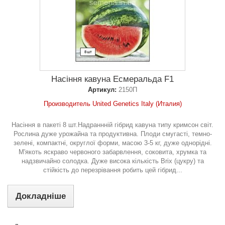
Насіння кавуна Есмеральда F1
Артикул:
2150П
Производитель United Genetics Italy (Италия)
Насіння в пакеті 8 шт.Надраннній гібрид кавуна типу кримсон світ.
Рослина дуже урожайна та продуктивна. Плоди смугасті, темно-
зелені, компактні, округлої форми, масою 3-5 кг, дуже однорідні.
М'якоть яскраво червоного забарвлення, соковита, хрумка та
надзвичайно солодка. Дуже висока кількість Brix (цукру) та
стійкість до перезрівання робить цей гібрид...
Докладніше