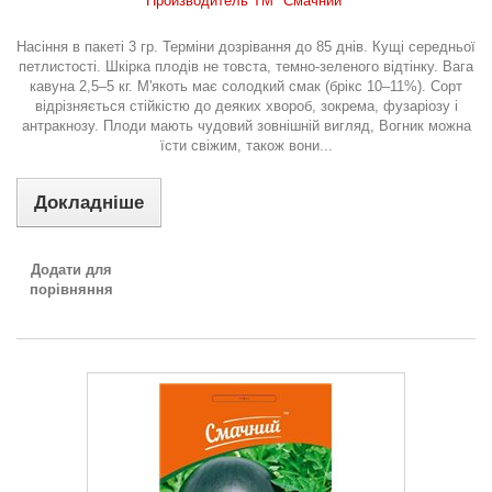
Производитель ТМ "Смачний"
Насіння в пакеті 3 гр. Терміни дозрівання до 85 днів. Кущі середньої
петлистості. Шкірка плодів не товста, темно-зеленого відтінку. Вага
кавуна 2,5–5 кг. М'якоть має солодкий смак (брікс 10–11%). Сорт
відрізняється стійкістю до деяких хвороб, зокрема, фузаріозу і
антракнозу. Плоди мають чудовий зовнішній вигляд, Вогник можна
їсти свіжим, також вони...
Докладніше
Додати для
порівняння