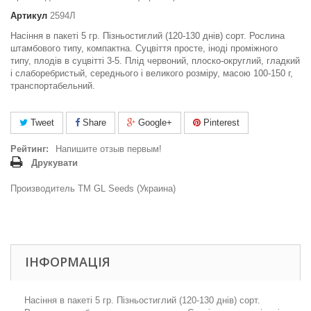
Артикул
2594Л
Насіння в пакеті 5 гр. Пізньостиглий (120-130 днів) сорт. Рослина
штамбового типу, компактна. Суцвіття просте, іноді проміжного
типу, плодів в суцвітті 3-5. Плід червоний, плоско-округлий, гладкий
і слаборебристый, середнього і великого розміру, масою 100-150 г,
транспортабельний.
Tweet
Share
Google+
Pinterest
Рейтинг:
Напишите отзыв первым!
Друкувати
Производитель ТМ GL Seeds (Украина)
ІНФОРМАЦІЯ
Насіння в пакеті 5 гр. Пізньостиглий (120-130 днів) сорт.