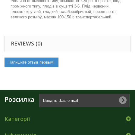
Рослина штамбового типу, компактна. Суцвіття просте, іноді
проміжного типу, плодів в суцвітті 3-5. Плід червоний,
плоско-округлий, гладкий і слаборебристый, середнього і
великого розміру, масою 100-150 г, транспортабельний.
REVIEWS (0)
Напишите отзыв первым!
Розсилка
Категорії