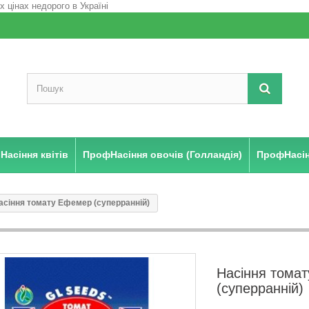
Насіння квітів
ПрофНасіння овочів (Голландія)
ПрофНасінн
асіння томату Ефемер (суперранній)
Насіння тома
(суперранній)