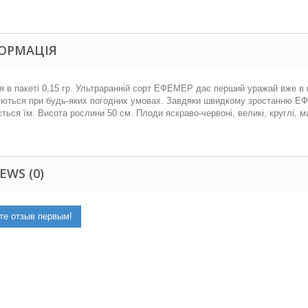
ОРМАЦІЯ
я в пакеті 0,15 гр. Ультраранній сорт ЕФЕМЕР дає перший уражай вже в кі
уються при будь-яких погодних умовах. Завдяки швидкому зростанню Е
ться їм. Висота рослини 50 см. Плоди яскраво-червоні, великі, круглі, м
EWS (0)
те отзыв первым!