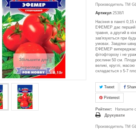
Производитель ТМ GL
Артикул
2538Л
Насіння в пакеті 0,15 
ЕФЕМЕР дає перший у
травня, а другий в кі
зав'язуються при буд
умовах. Завдяки шви
ЕФЕМЕР випереджає 
фітофторозу і не ура
Збільшити для
рослини 50 см. Плоди
великі, круглі, масою 
перегляду
складається з 5-7 пло
Tweet
Shar
Pinterest
Рейтинг:
Напишите 
Друкувати
Производитель ТМ GL