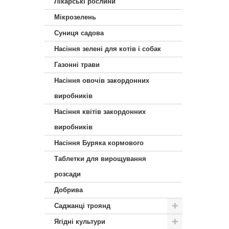
Лікарські рослини
Мікрозелень
Суниця садова
Насіння зелені для котів і собак
Газонні трави
Насіння овочів закордонних
виробників
Насіння квітів закордонних
виробників
Насіння Буряка кормового
Таблетки для вирощування
розсади
Добрива
Саджанці троянд
Ягідні культури