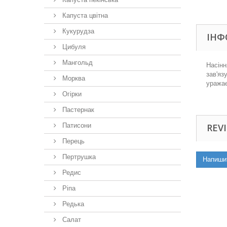
Капуста цвітна
Кукурудза
ІНФ
Цибуля
Мангольд
Насінн
зав'яз
Морква
уражає
Огірки
Пастернак
Патисони
REVI
Перець
Пертрушка
Напиши
Редис
Ріпа
Редька
Салат