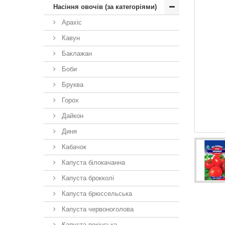
Насіння овочів (за категоріями)
Арахіс
Кавун
Баклажан
Боби
Бруква
Горох
Дайкон
Диня
Кабачок
Капуста білокачанна
Капуста брокколі
Капуста брюссельська
Капуста червоноголова
Капуста пекінська