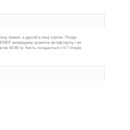
нці травня, а другий в кінці серпня. Плоди
ФЕМЕР випереджає розвиток фітофторозу і не
асою 60-80 гр. Кисть складається з 5-7 плодів.