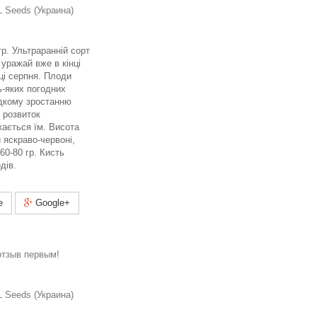
 Seeds (Украина)
гр. Ультраранній сорт
ражай вже в кінці
нці серпня. Плоди
ь-яких погодних
дкому зростанню
розвиток
жається їм. Висота
 яскраво-червоні,
60-80 гр. Кисть
дів.
e
Google+
отзыв первым!
 Seeds (Украина)