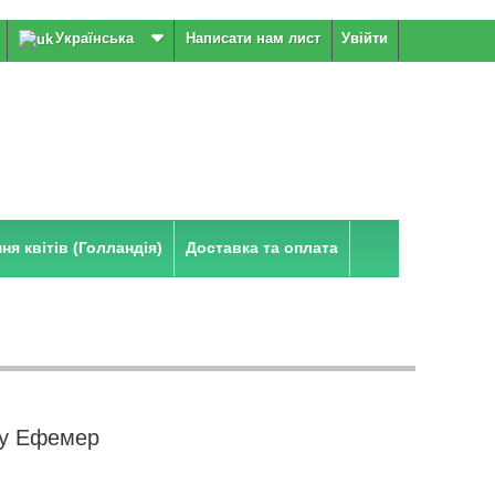
Українська
Написати нам лист
Увійти
я квітів (Голландія)
Доставка та оплата
ту Ефемер