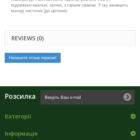
подовжено-овальні, зелені, з гарним смаком. У їжу вживають
молоді листочки (до цвітіння).
REVIEWS (0)
Напишите отзыв первым!
Розсилка
Категорії
Інформація