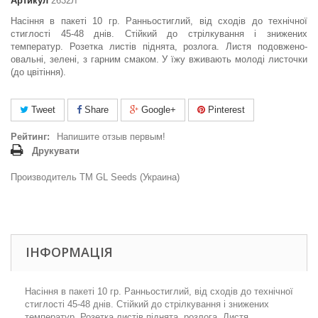
Артикул
2632Л
Насіння в пакеті 10 гр. Ранньостиглий, від сходів до технічної
стиглості 45-48 днів. Стійкий до стрілкування і знижених
температур. Розетка листів піднята, розлога. Листя подовжено-
овальні, зелені, з гарним смаком. У їжу вживають молоді листочки
(до цвітіння).
Tweet
Share
Google+
Pinterest
Рейтинг:
Напишите отзыв первым!
Друкувати
Производитель ТМ GL Seeds (Украина)
ІНФОРМАЦІЯ
Насіння в пакеті 1
0 гр. Ранньостиглий, від сходів до технічної
стиглості 45-48 днів. Стійкий до стрілкування і знижених
температур. Розетка листів піднята, розлога. Листя