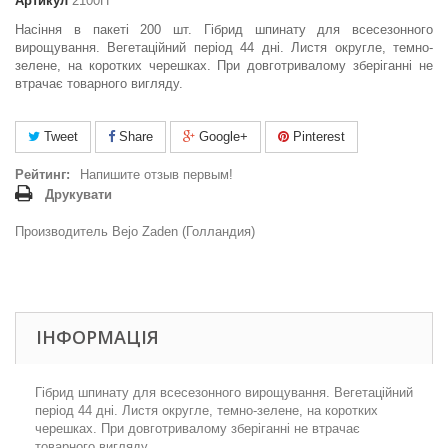
Артикул
2100П
Насіння в пакеті 200 шт. Гібрид шпинату для всесезонного
вирощування. Вегетаційний період 44 дні. Листя округле, темно-
зелене, на коротких черешках. При довготривалому зберіганні не
втрачає товарного вигляду.
Tweet
Share
Google+
Pinterest
Рейтинг:
Напишите отзыв первым!
Друкувати
Производитель Bejo Zaden (Голландия)
ІНФОРМАЦІЯ
Гібрид шпинату для всесезонного вирощування. Вегетаційний
період 44 дні. Листя округле, темно-зелене, на коротких
черешках. При довготривалому зберіганні не втрачає
товарного вигляду.