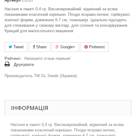
Артикул
2513Л
Насіння в пакеті 0,4 гр. Високоврожайний, відмінний за всіма
показниками класичний корнішон. Плоди яскраво-зелені, горбкуваті,
конічної форми, довжиною 6-7 см, тонкошкірі. Ідеально підходять
для споживання у свіжому вигляді, для соління та консервування.
Кращий для малосольного квашення.
Tweet
Share
Google+
Pinterest
Рейтинг:
Напишите отзыв первым!
Друкувати
Производитель ТМ GL Seeds (Украина)
ІНФОРМАЦІЯ
Насіння в пакеті 0,4 гр. Високоврожайний, відмінний за всіма
показниками класичний корнішон. Плоди яскраво-зелені,
горбкуваті, конічної форми, довжиною 6-7 см, тонкошкірі.