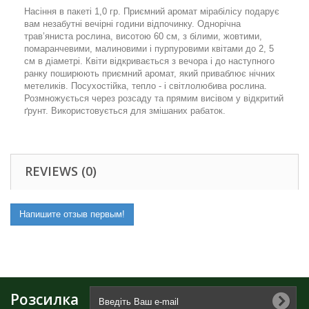
Насіння в пакеті 1,0 гр.
Приємний аромат мірабілісу подарує
вам незабутні вечірні години відпочинку. Однорічна
трав’яниста рослина, висотою 60 см, з білими, жовтими,
помаранчевими, малиновими і пурпуровими квітами до 2, 5
см в діаметрі. Квіти відкривається з вечора і до наступного
ранку поширюють приємний аромат, який приваблює нічних
метеликів. Посухостійка, тепло - і світлолюбива рослина.
Розмножується через розсаду та прямим висівом у відкритий
ґрунт. Використовується для змішаних рабаток.
REVIEWS (0)
Напишите отзыв первым!
Розсилка