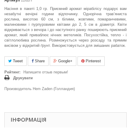
Артикул
2262П
Насіння в пакеті 1,0 гр.
Приємний аромат мірабілісу подарує вам
незабутні вечірні години відпочинку. Однорічна трав’яниста
рослина, висотою 60 см, з білими, жовтими, помаранчевими,
малиновими і пурпуровими квітами до 2, 5 см в діаметрі. Квіти
відкривається з вечора і до наступного ранку поширюють приємний
аромат, який приваблює нічних метеликів. Посухостійка, тепло - і
світлолюбива рослина. Розмножується через розсаду та прямим
висівом у відкритий ґрунт. Використовується для змішаних рабаток.
Tweet
Share
Google+
Pinterest
Рейтинг:
Напишите отзыв первым!
Друкувати
Производитель Hem Zaden (Голландия)
ІНФОРМАЦІЯ