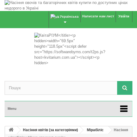
Написати нам лист
Увійти
Українська
Menu
Насіння квітів (за категоріями)
Мірабіліс
Насіння