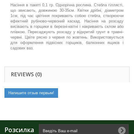
Насіння в пакеті 0,1 гр. Однорічна рослина. Стебла гіллясті,
що звисають, довжиною 30-35см. Квітки дрібні, діаметром
1см, під час цвітіння покривають собою стебла, створюючи
ефектний рубіново-червоний каскад. Насіння на розсаду
висівають в горщики в березні-квітні і накривають склом або
плівкою. Пересаджують розсаду у відкритий грунт в травні-
червні. Цвіте рясно з червня по жовтень. Використовується
для оформлення підвісних горщиків, балконних ящиків і
садових ваз.
REVIEWS (0)
Напишите отзыв первым!
Розсилка