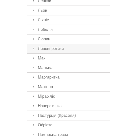
Левкой
Льон
Ліхніс
Лобелія
Люпин
Левові ротики
Мак
Мальва
Маргаритка
Матіола
Мірабіліс
Наперстянка
Настурція (Красоля)
Обрієта
Пампасна трава