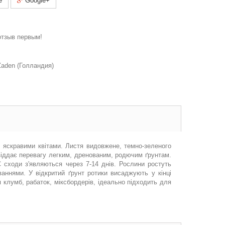
e
Google+
отзыв первым!
aden (Голландия)
, яскравими квітами. Листя видовжене, темно-зеленого
 віддає перевагу легким, дренованим, родючим ґрунтам.
С сходи з'являються через 7-14 днів. Рослини ростуть
аннями. У відкритий ґрунт ротики висаджують у кінці
 клумб, рабаток, міксбордерів, ідеально підходить для