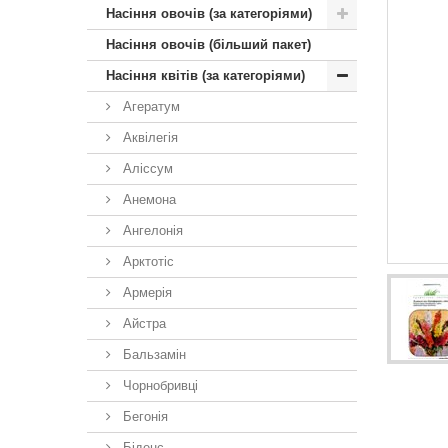
Насіння овочів (за категоріями)
Насіння овочів (більший пакет)
Насіння квітів (за категоріями)
Агератум
Аквілегія
Аліссум
Анемона
Ангелонія
Арктотiс
Армерія
Айстра
Бальзамін
Чорнобривці
Бегонія
Біденс