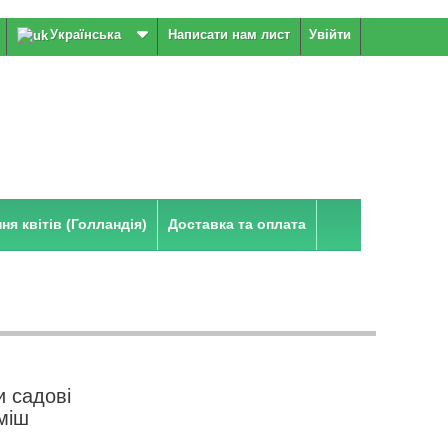
Українська
Написати нам лист
Увійти
я квітів (Голландія)
Доставка та оплата
и садові
міш