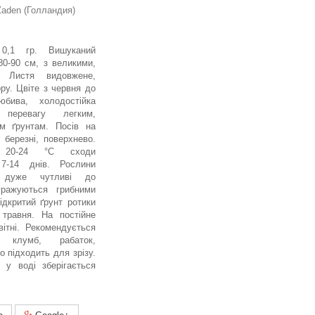
aden (Голландия)
 0,1 гр. Вишуканий
80-90 см, з великими,
. Листя видовжене,
ру. Цвіте з червня до
любива, холодостійка
 перевагу легким,
м ґрунтам. Посів на
 березні, поверхнево.
і 20-24 °С сходи
 7-14 днів. Рослини
, дуже чутливі до
уражуються грибними
ідкритий ґрунт ротики
 травня. На постійне
вітні. Рекомендується
 клумб, рабаток,
о підходить для зрізу.
в у воді зберігається