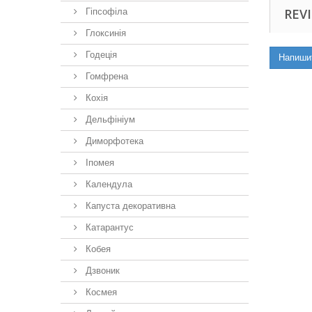
REVI
Гіпсофіла
Глоксинія
Годеція
Напиши
Гомфрена
Кохія
Дельфініум
Диморфотека
Іпомея
Календула
Капуста декоративна
Катарантус
Кобея
Дзвоник
Космея