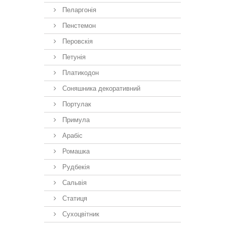
Пеларгонія
Пенстемон
Перовскія
Петунія
Платикодон
Соняшника декоративний
Портулак
Примула
Арабіс
Ромашка
Рудбекія
Сальвія
Статиця
Сухоцвітник