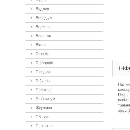
Будлея
Венедіум
Вербена
Вероніка
Віола
Газанія
Гайлардія
ІНФ
Гвоздика
Гейхера
Насінн
кольор
Геліотроп
Посів 
Геліхризум
повіль
травня
Жоржина
зрізу.
Гібіскус
Гіпоестес