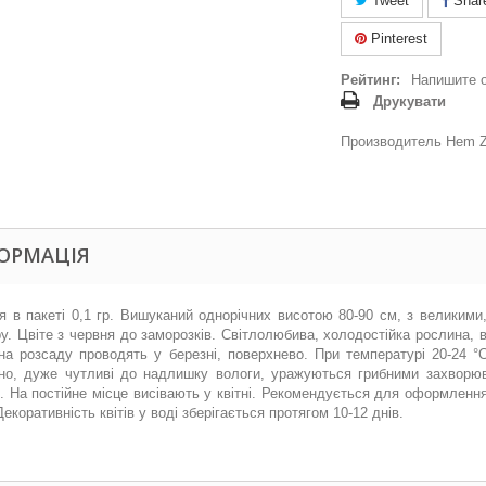
Tweet
Shar
Pinterest
Рейтинг:
Напишите 
Друкувати
Производитель Hem Z
ОРМАЦІЯ
я в пакеті 0,1 гр. Вишуканий однорічних висотою 80-90 см, з великими
у. Цвіте з червня до заморозків. Світлолюбива, холодостійка рослина,
на розсаду проводять у березні, поверхнево. При температурі 20-24 °
но, дуже чутливі до надлишку вологи, уражуються грибними захворюв
. На постійне місце висівають у квітні. Рекомендується для оформлення
 Декоративність квітів у воді зберігається протягом 10-12 днів.