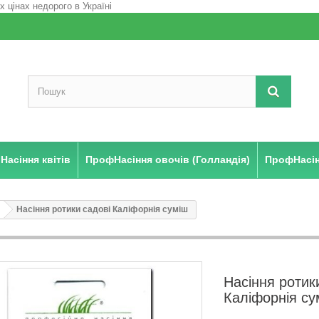
Насіння квітів
ПрофНасіння овочів (Голландія)
ПрофНасінн
Насіння ротики садові Каліфорнія суміш
Насіння ротик
Каліфорнія су