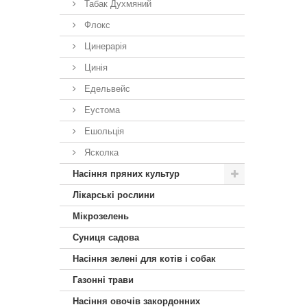
Табак Духмяний
Флокс
Цинерарія
Цинія
Едельвейс
Еустома
Ешольція
Ясколка
Насіння пряних культур
Лікарські рослини
Мікрозелень
Суниця садова
Насіння зелені для котів і собак
Газонні трави
Насіння овочів закордонних