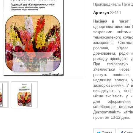
Производитель Hem Z
Артикул
2244П
Насіння в пакеті
однорічних висотою 
яскравими квітами
темно-зеленого кольо
заморозків. Світло
рослина, віддає
дренованим, родючи
Збільшити для
розсаду проводять у
При температур
перегляду
з'являються через
ростуть повільно
надлишку вологи, 
захворюваннями. У в
висаджують у кінці
місце висівають у к
для оформлення
міксбордерів, ідеальн
Декоративність квіті
протягом 10-12 днів.