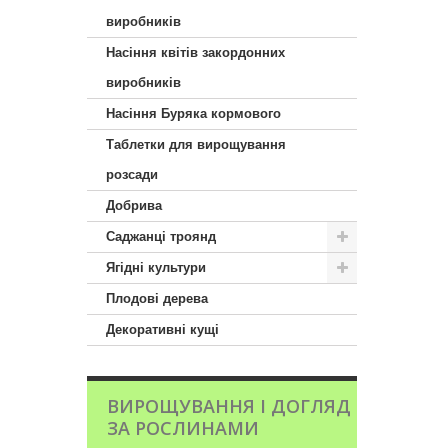
виробників
Насіння квітів закордонних
виробників
Насіння Буряка кормового
Таблетки для вирощування
розсади
Добрива
Саджанці троянд
Ягідні культури
Плодові дерева
Декоративні кущі
ВИРОЩУВАННЯ І ДОГЛЯД
ЗА РОСЛИНАМИ