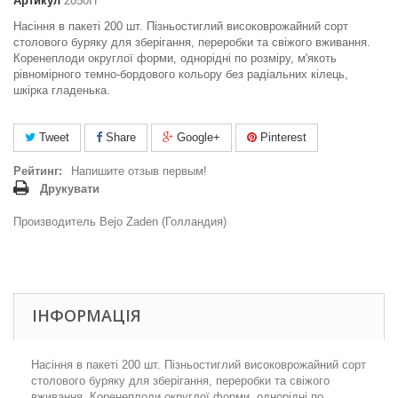
Артикул
2050П
Насіння в пакеті 200 шт. Пізньостиглий високоврожайний сорт
столового буряку для зберігання, переробки та свіжого вживання.
Коренеплоди округлої форми, однорідні по розміру, м'якоть
рівномірного темно-бордового кольору без радіальних кілець,
шкірка гладенька.
Tweet
Share
Google+
Pinterest
Рейтинг:
Напишите отзыв первым!
Друкувати
Производитель Bejo Zaden (Голландия)
ІНФОРМАЦІЯ
Насіння в пакеті 200 шт. Пізньостиглий високоврожайний сорт
столового буряку для зберігання, переробки та свіжого
вживання. Коренеплоди округлої форми, однорідні по