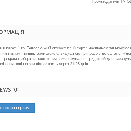
Производитель ТМ GL
ОРМАЦІЯ
я в пакеті 1 гр. Теплолюбний скоростиглий сорт з насиченою темно-фіол
ним ніжним, пряним ароматом. Є вишуканою приправою до салатів, м'ясни
. Прекрасно зберігає аромат при заморожуванні. Придатний для вирощува
зрізання нові пагони відростають через 21-25 днів.
EWS (0)
те отзыв первым!