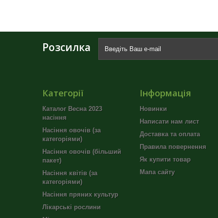
Розсилка
Категорії
Інформація
Каталог Весна 2023
Новинки
насіння
Написати нам лист
Насіння овочів (за
Доставка та оплата
категоріями)
Правила повернення
Насіння овочів (більший
Як купити товар
пакет)
Мапа сайту
Насіння квітів (за
категоріями)
Насіння пряних культур
Лікарські рослини