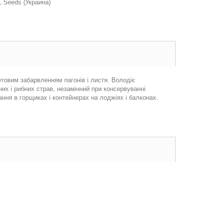
 Seeds (Украина)
етовим забарвленням пагонів і листя. Володіє
х і рибних страв, незамінний при консервуванні
ння в горщиках і контейнерах на лоджіях і балконах.