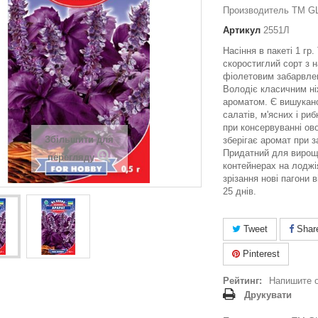
Производитель ТМ GL
Артикул
2551Л
Насіння в пакеті 1 гр
скоростиглий сорт з 
фіолетовим забарвлен
Володіє класичним н
ароматом. Є вишукан
салатів, м'ясних і ри
при консервуванні ов
Збільшити для
зберігає аромат при 
Придатний для вирощ
перегляду
контейнерах на лоджія
зрізання нові пагони 
25 днів.
Tweet
Shar
Pinterest
Рейтинг:
Напишите 
Друкувати