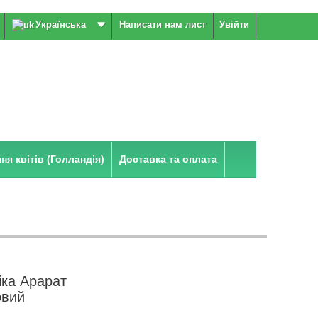
Українська
Написати нам лист
Увійти
я квітів (Голландія)
Доставка та оплата
іка Арарат
овий