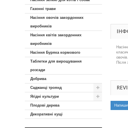
Газонні трави
Насіння овочів закордонних
виробників
ІНФ
Насіння квітів закордонних
виробників
Насінн
класич
Насіння Буряка кормового
овочів
Таблетки для вирощування
Після 
розсади
Добрива
REVI
Саджанці троянд
Ягідні культури
Плодові дерева
Напиши
Декоративні кущі