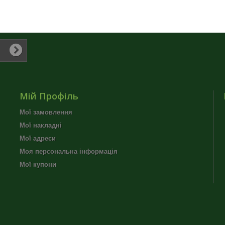
Мій Профіль
Мої замовлення
Мої накладні
Мої адреси
Моя персональна інформація
Мої купони