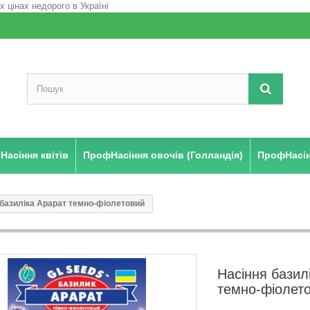
Насіння квітів
ПрофНасіння овочів (Голландія)
ПрофНасінн
 базиліка Арарат темно-фіолетовий
Насіння базил
темно-фіолет