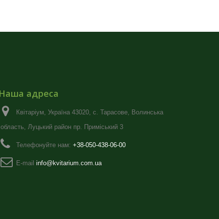
Наша адреса
Квітаріум, Україна 43020, с. Тарасове, Волинська
область, Луцький район пр. Приміський 3
Телефонуйте нам:
+38-050-438-06-00
E-maіl
info@kvitarium.com.ua