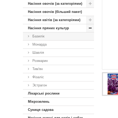
Насіння овочів (за категоріями)
Насіння овочів (більший пакет)
Насіння квітів (за категоріями)
Насіння пряних культур
Базилік
Монарда
Шавлія
Розмарин
Тим'ян
Фізаліс
Эстрагон
Лікарські рослини
Мікрозелень
Суниця садова
Насіння зелені для котів і собак