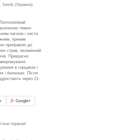
 Seeds (Украина)
. Теплолюбний
насиченою темно-
ням пагонів і листя.
іжним, пряним
ою приправою до
бних страв, незамінний
очів. Прекрасно
заморожуванні.
ування в горщиках і
х і балконах. Після
відростають через 21-
e
Google+
отзыв первым!