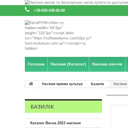
:
+38-050-438-06-00
Головна
Насіння (Каталог)
Насіння овочів
Насіння пряних культур
Базилік
Насіння
БАЗИЛІК
Каталог Весна 2023 насіння