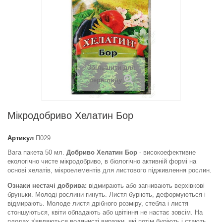
Збільшити для
перегляду
Мікродобриво Хелатин Бор
Артикул
П029
Вага пакета 50 мл.
Добриво Хелатин Бор
- високоефективне
екологічно чисте мікродобриво, в біологічно активній формі на
основі хелатів, мікроелементів для листового підживлення рослин.
Ознаки нестачі добрива:
відмирають або загнивають верхівкові
бруньки. Молоді рослини гинуть. Листя буріють, деформуються і
відмирають. Молоде листя дрібного розміру, стебла і листя
стоншуються, квіти обпадають або цвітіння не настає зовсім. На
плодах з'являються водянисті виразки, які потім буріють і стають