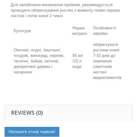
Для запобігання виникнення проблем, рекомендується
проводити обприскування рослин з моменту появи перших
листків і потім кожні 2 тижні.
Норма
Особливості
Культури
витрати
обробки
обприскувати
Овочеві, ягідні, баштанні,
рослини кожні
плодові, виноград, зернові,
50 мл
7-10 днів до
технічні, бобові, квіткові,
/10 л
зникнення
декоративні дерева і
води
симптомів
чагарники
нестачі
мікроелементів
REVIEWS (0)
Напишите отзыв первым!