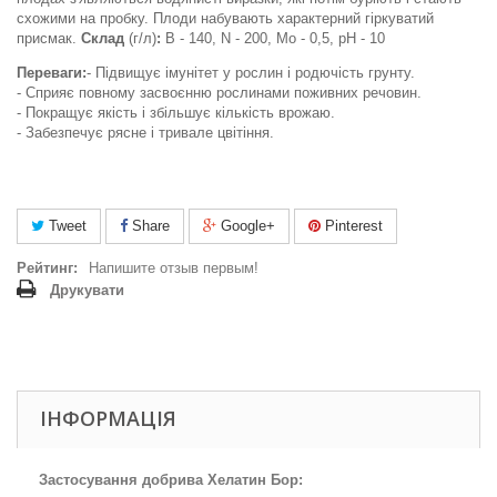
схожими на пробку. Плоди набувають характерний гіркуватий
присмак.
Склад
(г/л)
:
B - 140, N - 200, Mo - 0,5, pH - 10
Переваги:
- Підвищує імунітет у рослин і родючість грунту.
- Сприяє повному засвоєнню рослинами поживних речовин.
- Покращує якість і збільшує кількість врожаю.
- Забезпечує рясне і тривале цвітіння.
Tweet
Share
Google+
Pinterest
Рейтинг:
Напишите отзыв первым!
Друкувати
ІНФОРМАЦІЯ
Застосування добрива Хелатин Бор: