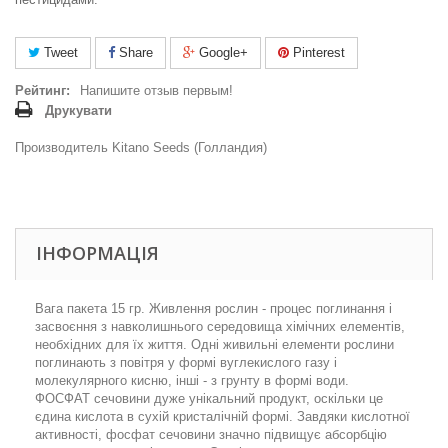
Tweet
Share
Google+
Pinterest
Рейтинг:
Напишите отзыв первым!
Друкувати
Производитель Kitano Seeds (Голландия)
ІНФОРМАЦІЯ
Вага пакета 15 гр. Живлення рослин - процес поглинання і
засвоєння з навколишнього середовища хімічних елементів,
необхідних для їх життя. Одні живильні елементи рослини
поглинають з повітря у формі вуглекислого газу і
молекулярного кисню, інші - з грунту в формі води.
ФОСФАТ сечовини дуже унікальний продукт, оскільки це
єдина кислота в сухій кристалічній формі. Завдяки кислотної
активності, фосфат сечовини значно підвищує абсорбцію