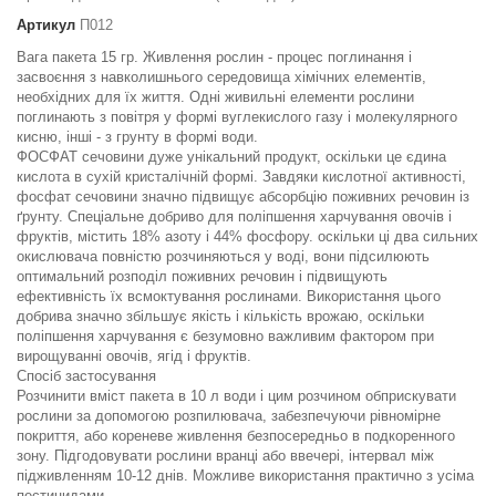
Артикул
П012
Вага пакета 15 гр. Живлення рослин - процес поглинання і
засвоєння з навколишнього середовища хімічних елементів,
необхідних для їх життя. Одні живильні елементи рослини
поглинають з повітря у формі вуглекислого газу і молекулярного
кисню, інші - з грунту в формі води.
ФОСФАТ сечовини дуже унікальний продукт, оскільки це єдина
кислота в сухій кристалічній формі. Завдяки кислотної активності,
фосфат сечовини значно підвищує абсорбцію поживних речовин із
ґрунту. Спеціальне добриво для поліпшення харчування овочів і
фруктів, містить 18% азоту і 44% фосфору. оскільки ці два сильних
окислювача повністю розчиняються у воді, вони підсилюють
оптимальний розподіл поживних речовин і підвищують
ефективність їх всмоктування рослинами. Використання цього
добрива значно збільшує якість і кількість врожаю, оскільки
поліпшення харчування є безумовно важливим фактором при
вирощуванні овочів, ягід і фруктів.
Спосіб застосування
Розчинити вміст пакета в 10 л води і цим розчином обприскувати
рослини за допомогою розпилювача, забезпечуючи рівномірне
покриття, або кореневе живлення безпосередньо в подкоренного
зону. Підгодовувати рослини вранці або ввечері, інтервал між
підживленням 10-12 днів. Можливе використання практично з усіма
пестицидами.