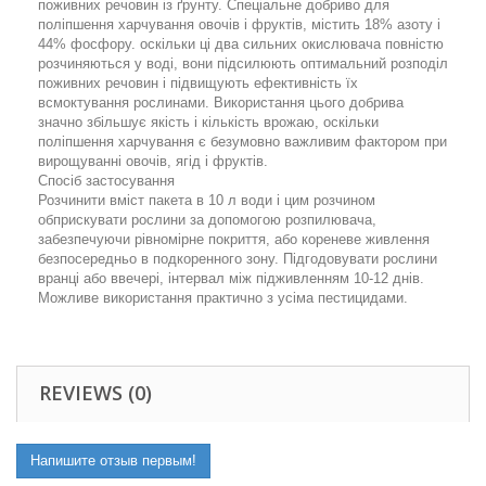
поживних речовин із ґрунту. Спеціальне добриво для
поліпшення харчування овочів і фруктів, містить 18% азоту і
44% фосфору. оскільки ці два сильних окислювача повністю
розчиняються у воді, вони підсилюють оптимальний розподіл
поживних речовин і підвищують ефективність їх
всмоктування рослинами. Використання цього добрива
значно збільшує якість і кількість врожаю, оскільки
поліпшення харчування є безумовно важливим фактором при
вирощуванні овочів, ягід і фруктів.
Спосіб застосування
Розчинити вміст пакета в 10 л води і цим розчином
обприскувати рослини за допомогою розпилювача,
забезпечуючи рівномірне покриття, або кореневе живлення
безпосередньо в подкоренного зону. Підгодовувати рослини
вранці або ввечері, інтервал між підживленням 10-12 днів.
Можливе використання практично з усіма пестицидами.
REVIEWS (0)
Напишите отзыв первым!