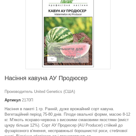
Збільшити для
перегляду
Насіння кавуна АУ Продюсер
Производитель United Genetics (США)
Артикул
2170П
Насіння в пакеті 1 гр. Ранній, дуже врожайний сорт кавуна.
Вегетаційний період 75-80 днів. Плоди овальної форми, масою 8-12
кг. М'якоть яскраво-червона з високими смаковими якостями (вміст
цукру більше 12%). Сорт АУ Продюсер (AU Producer) стійкий до
фузаріозного в'янення, несправжньої борошнистої роси, стеблової