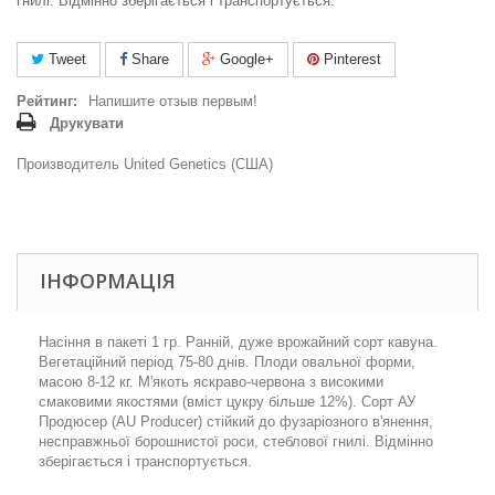
гнилі. Відмінно зберігається і транспортується.
Tweet
Share
Google+
Pinterest
Рейтинг:
Напишите отзыв первым!
Друкувати
Производитель United Genetics (США)
ІНФОРМАЦІЯ
Насіння в пакеті 1 гр. Ранній, дуже врожайний сорт кавуна.
Вегетаційний період 75-80 днів. Плоди овальної форми,
масою 8-12 кг. М'якоть яскраво-червона з високими
смаковими якостями (вміст цукру більше 12%). Сорт АУ
Продюсер (AU Producer) стійкий до фузаріозного в'янення,
несправжньої борошнистої роси, стеблової гнилі. Відмінно
зберігається і транспортується.