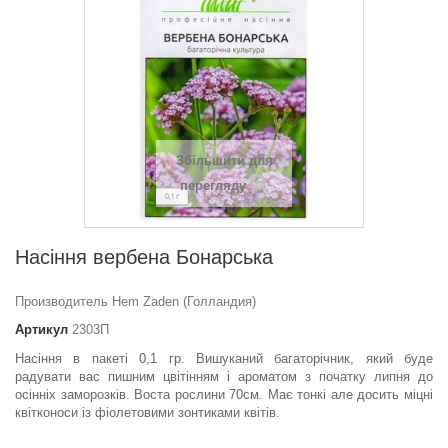
Збільшити для
перегляду
Насіння вербена Бонарська
Производитель Hem Zaden (Голландия)
Артикул
2303П
Насіння в пакеті 0,1 гр. Вишуканий багаторічник, який буде
радувати вас пишним цвітінням і ароматом з початку липня до
осінніх заморозків. Воста рослини 70см. Має тонкі але досить міцні
квітконоси із фіолетовими зонтиками квітів.