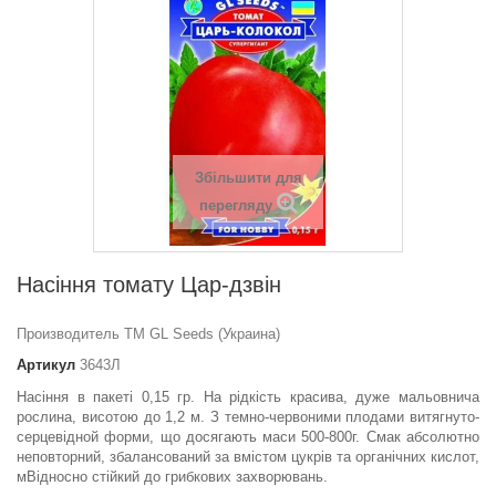
Збільшити для
перегляду
Насіння томату Цар-дзвiн
Производитель ТМ GL Seeds (Украина)
Артикул
3643Л
Насіння в пакеті 0,15 гр. На рідкість красива, дуже мальовнича
рослина, висотою до 1,2 м. З темно-червоними плодами витягнуто-
серцевідной форми, що досягають маси 500-800г. Смак абсолютно
неповторний, збалансований за вмістом цукрів та органічних кислот,
мВідносно стійкий до грибкових захворювань.