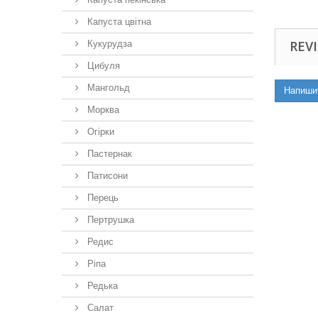
Капуста цвітна
REVI
Кукурудза
Цибуля
Мангольд
Напиши
Морква
Огірки
Пастернак
Патисони
Перець
Пертрушка
Редис
Ріпа
Редька
Салат