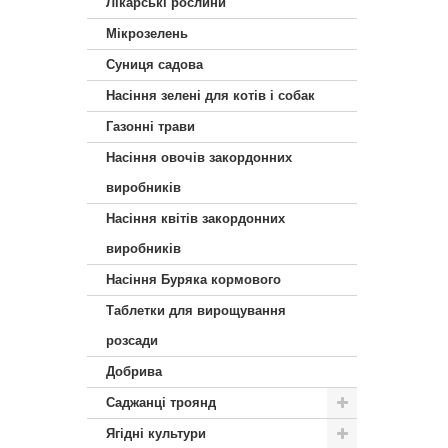
Лікарські рослини
Мікрозелень
Суниця садова
Насіння зелені для котів і собак
Газонні трави
Насіння овочів закордонних
виробників
Насіння квітів закордонних
виробників
Насіння Буряка кормового
Таблетки для вирощування
розсади
Добрива
Саджанці троянд
Ягідні культури