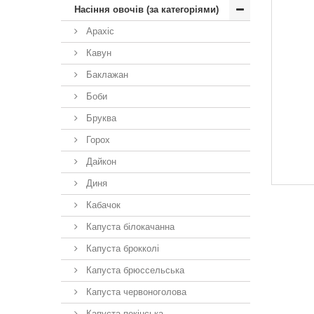
Насіння овочів (за категоріями)
Арахіс
Кавун
Баклажан
Боби
Бруква
Горох
Дайкон
Диня
Кабачок
Капуста білокачанна
Капуста брокколі
Капуста брюссельська
Капуста червоноголова
Капуста пекінська