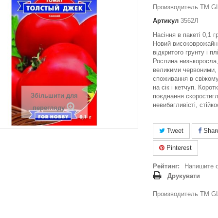
Производитель ТМ GL
Артикул
3562Л
Насіння в пакеті 0,1 
Новий високоврожайни
відкритого грунту і п
Рослина низькоросла,
великими червоними,
споживання в свіжому
на сік і кетчуп. Корот
Збільшити для
поєднання скоростигло
невибагливісті, стійк
перегляду
Tweet
Shar
Pinterest
Рейтинг:
Напишите 
Друкувати
Производитель ТМ GL