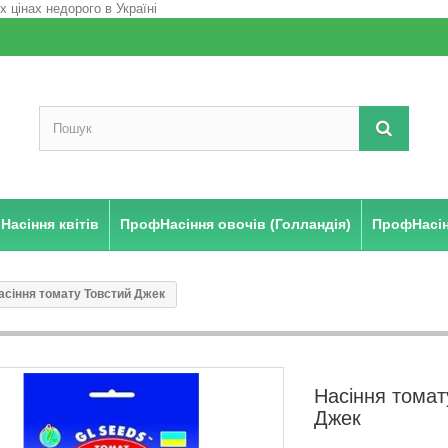
Насіння квітів
ПрофНасіння овочів (Голландія)
ПрофНасінн
асіння томату Товстий Джек
Насіння томат
Джек