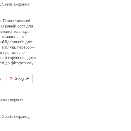
 Seeds (Украина)
гр. Рекомендуємо!
й ранній сорт для
лівкових теплиць.
 компактна, з
 мМІдеальний для
 вигляді, переробки
ко про головне:
сті і крупноплідністі,
ості до фітофторозу.
e
Google+
отзыв первым!
 Seeds (Украина)