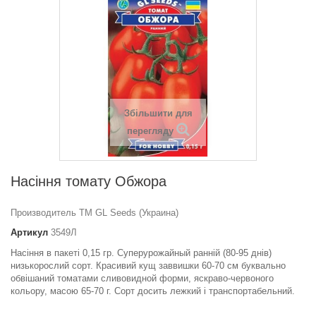
Збільшити для
перегляду
Насіння томату Обжора
Производитель ТМ GL Seeds (Украина)
Артикул
3549Л
Насіння в пакеті 0,15 гр. Cуперурожайный ранній (80-95 днів)
низькорослий сорт. Красивий кущ заввишки 60-70 см буквально
обвішаний томатами сливовидной форми, яскраво-червоного
кольору, масою 65-70 г. Сорт досить лежкий і транспортабельний.