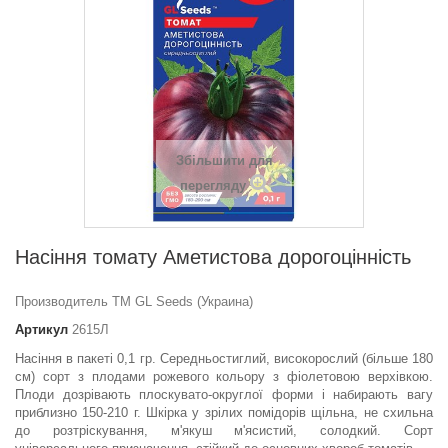
Збільшити для
перегляду
Насіння томату Аметистова дорогоцiннiсть
Производитель ТМ GL Seeds (Украина)
Артикул
2615Л
Насіння в пакеті 0,1 гр. Середньостиглий, високорослий (більше 180
см) сорт з плодами рожевого кольору з фіолетовою верхівкою.
Плоди дозрівають плоскувато-округлої форми і набирають вагу
приблизно 150-210 г. Шкірка у зрілих помідорів щільна, не схильна
до розтріскування, м'якуш м'ясистий, солодкий. Сорт