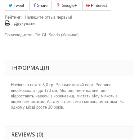
Tweet
Share
Google+
Pinterest
Рейтинг:
Напишите отзыв первым!
Друкувати
Производитель ТМ GL Seeds (Украина)
ІНФОРМАЦІЯ
Насіння в пакеті 5,0 гр.
Ранньостиглий сорт.
Рослина
високоросла - до 170 см. Молоді, ніжні пагони, що
відростають навесні з кореневищ, містять білу м'якоть з
відмінним смаком, багату вітамінами і мікроелементами. На
одному місці росте 10 років.
REVIEWS (0)