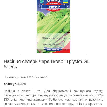
Збільшити для
перегляду
Насіння селери черешкової Трiумф GL
Seeds
Производитель ТМ "Смачний"
Артикул
3612Л
Насіння в пакеті 1 гр. Для відкритого і захищеного грунту.
Середньостиглий сорт. Період від сходів до технічної стиглості 125-
130 днів. Рослина заввишки 60-65 см, має компактну розетку з
соковитими черешками темно-зеленого кольору, з ніжним ароматом.