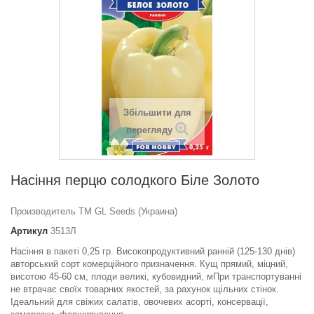
Збільшити для
перегляду
Насіння перцю солодкого Бiле Золото
Производитель ТМ GL Seeds (Украина)
Артикул
3513Л
Насіння в пакеті 0,25 гр. Високопродуктивний ранній (125-130 днів)
авторський сорт комерційного призначення. Кущ прямий, міцний,
висотою 45-60 см, плоди великі, кубовидний, мПри транспортуванні
не втрачає своїх товарних якостей, за рахунок щільних стінок.
Ідеальний для свіжих салатів, овочевих асорті, консервації,