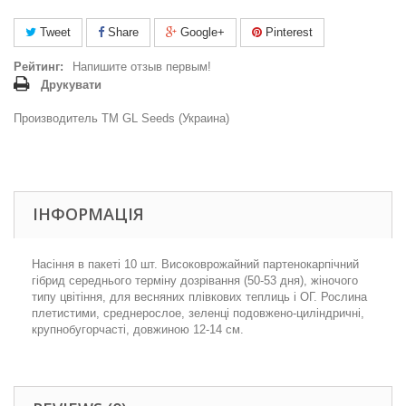
Tweet
Share
Google+
Pinterest
Рейтинг:
Напишите отзыв первым!
Друкувати
Производитель ТМ GL Seeds (Украина)
ІНФОРМАЦІЯ
Насіння в пакеті 10 шт. Високоврожайний партенокарпічний
гібрид середнього терміну дозрівання (50-53 дня), жіночого
типу цвітіння, для весняних плівкових теплиць і ОГ. Рослина
плетистими, среднерослое, зеленці подовжено-циліндричні,
крупнобугорчасті, довжиною 12-14 см.