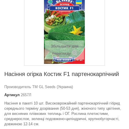
Збільшити для
перегляду
Насіння огірка Костик F1 партенокарпічний
Производитель ТМ GL Seeds (Украина)
Артикул
2657Л
Насіння в пакеті 10 шт. Високоврожайний партенокарпічний гібрид
середнього терміну дозрівання (50-53 дня), жіночого типу цвітіння,
для весняних плівкових теплиць і ОГ. Рослина плетистими,
среднерослое, зеленці подовжено-циліндричні, крупнобугорчасті,
довжиною 12-14 см.