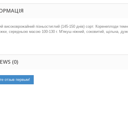
ОРМАЦІЯ
й високоврожайний пізньостиглий (145-150 днів) сорт. Коренеплоди темн
жки, середньою масою 100-130 г. М'якуш ніжний, соковитий, щільна, дуж
EWS (0)
те отзыв первым!