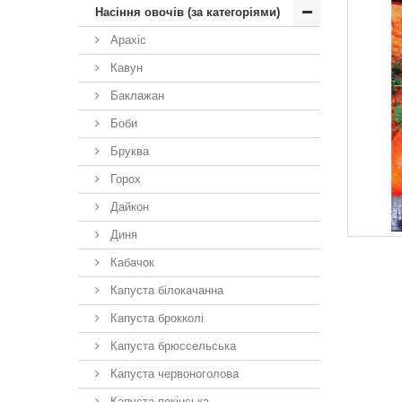
Насіння овочів (за категоріями)
Арахіс
Кавун
Баклажан
Боби
Бруква
Горох
Дайкон
Диня
Кабачок
Капуста білокачанна
Капуста брокколі
Капуста брюссельська
Капуста червоноголова
Капуста пекінська