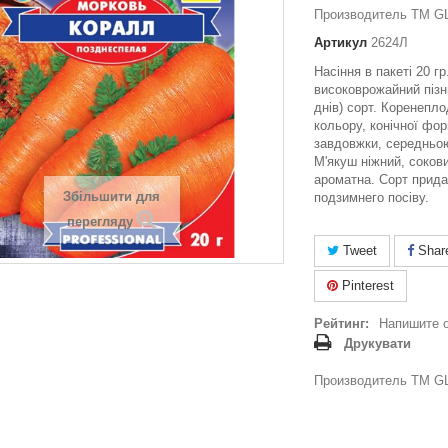
Производитель ТМ GL
Артикул
2624Л
Насіння в пакеті 20 г
високоврожайний пізн
днів) сорт. Коренепл
кольору, конічної фор
завдовжки, середньою
М'якуш ніжний, соков
ароматна. Сорт прида
Збільшити для
подзимнего посіву.
перегляду
Tweet
Shar
Pinterest
Рейтинг:
Напишите 
Друкувати
Производитель ТМ GL