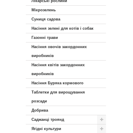
Лікарські рослини
Мікрозелень
Суниця садова
Насіння зелені для котів і собак
Газонні трави
Насіння овочів закордонних
виробників
Насіння квітів закордонних
виробників
Насіння Буряка кормового
Таблетки для вирощування
розсади
Добрива
Саджанці троянд
Ягідні культури