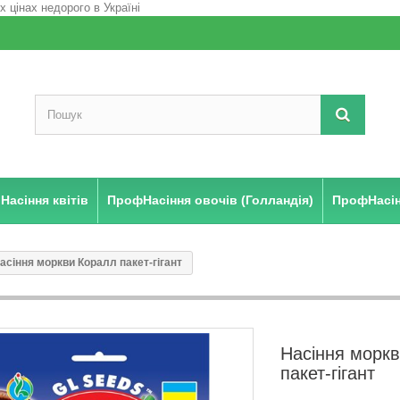
Насіння квітів
ПрофНасіння овочів (Голландія)
ПрофНасінн
асіння моркви Коралл пакет-гігант
Насіння морк
пакет-гігант