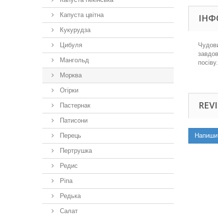
Капуста цвітна
ІНФ
Кукурудза
Цибуля
Чудови
завдов
Мангольд
посіву.
Морква
Огірки
REVI
Пастернак
Патисони
Перець
Напиши
Пертрушка
Редис
Ріпа
Редька
Салат