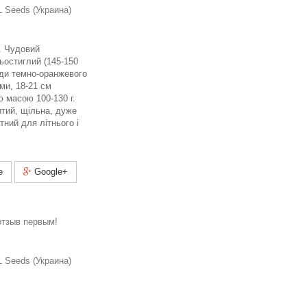
 Seeds (Украина)
р. Чудовий
ьостиглий (145-150
оди темно-оранжевого
ми, 18-21 см
 масою 100-130 г.
итий, щільна, дуже
тний для літнього і
e
Google+
отзыв первым!
 Seeds (Украина)