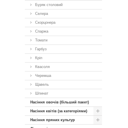
Буряк столовий
Селера
Скорцонера
Спаржа
Томати
Гарбуз
Кріп
Квасоля
Черемша
Щавель
Шпинат
Насіння овочів (більший пакет)
Насіння квітів (за категоріями)
Насіння пряних культур