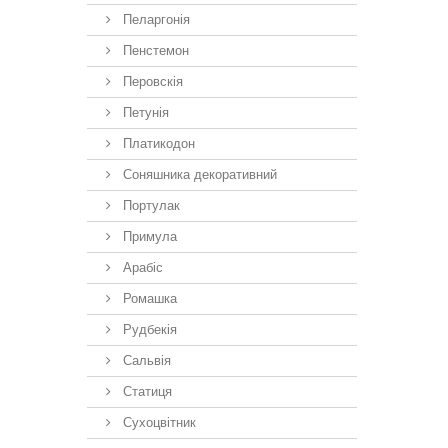
Пеларгонія
Пенстемон
Перовскія
Петунія
Платикодон
Соняшника декоративний
Портулак
Примула
Арабіс
Ромашка
Рудбекія
Сальвія
Статиця
Сухоцвітник