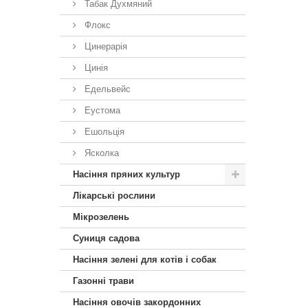
Табак Духмяний
Флокс
Цинерарія
Цинія
Едельвейс
Еустома
Ешольція
Ясколка
Насіння пряних культур
Лікарські рослини
Мікрозелень
Суниця садова
Насіння зелені для котів і собак
Газонні трави
Насіння овочів закордонних