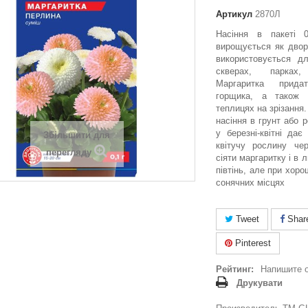
Артикул
2870Л
Насіння в пакеті 0
вирощується як двор
використовується д
скверах, парках
Маргаритка прид
горщика, а також
теплицях на зрізання
насіння в грунт або 
у березні-квітні да
Збільшити для
квітучу рослину че
перегляду
сіяти маргаритку і в 
півтінь, але при хоро
сонячних місцях
Tweet
Shar
Pinterest
Рейтинг:
Напишите 
Друкувати