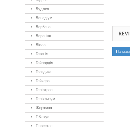
Будлея
Венедіум
Вербена
REVI
Вероніка
Віола
Напиши
Газанія
Гайлардія
Гвоздика
Гейхера
Геліотроп
Геліхризум
Жоржина
Гібіскус
Гіпоестес