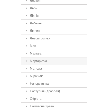
Левкой
Льон
Ліхніс
Лобелія
Люпин
Левові ротики
Мак
Мальва
Маргаритка
Матіола
Мірабіліс
Наперстянка
Настурція (Красоля)
Обрієта
Пампасна трава