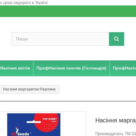
Насіння квітів
ПрофНасіння овочів (Голландія)
ПрофНасінн
Насіння маргаритки Перлина
Насіння марг
Производитель ТМ GL