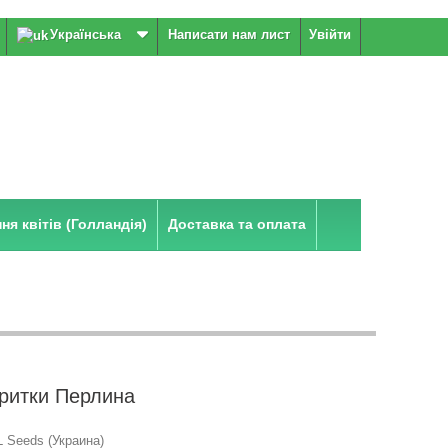
Українська
Написати нам лист
Увійти
я квітів (Голландія)
Доставка та оплата
аритки Перлина
 Seeds (Украина)