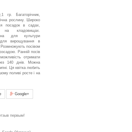
,1 гр. Багаторічник,
ічна рослину. Широко
ля посадок в садах,
, на кладовищах.
атна для культури
 для вирощування в
. Розмножують посівом
розсадою. Ранній посів
є можливість отримати
рез 140 днів. Можна
липні. Ця квітка любить
шому поливі росте і на
e
Google+
отзыв первым!