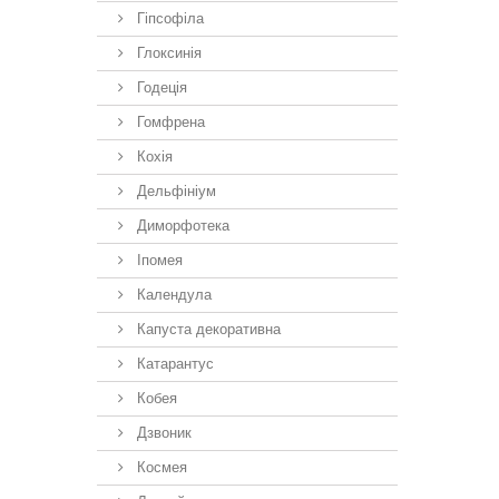
Гіпсофіла
Глоксинія
Годеція
Гомфрена
Кохія
Дельфініум
Диморфотека
Іпомея
Календула
Капуста декоративна
Катарантус
Кобея
Дзвоник
Космея