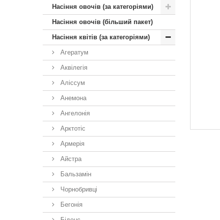
Насіння овочів (за категоріями)
Насіння овочів (більший пакет)
Насіння квітів (за категоріями)
Агератум
Аквілегія
Аліссум
Анемона
Ангелонія
Арктотiс
Армерія
Айстра
Бальзамін
Чорнобривці
Бегонія
Біденс