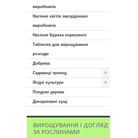
виробників
Насіння квітів закордонних
виробників
Насіння Буряка кормового
Таблетки для вирощування
розсади
Добрива
Саджанці троянд
Ягідні культури
Плодові дерева
Декоративні кущі
ВИРОЩУВАННЯ І ДОГЛЯД
ЗА РОСЛИНАМИ