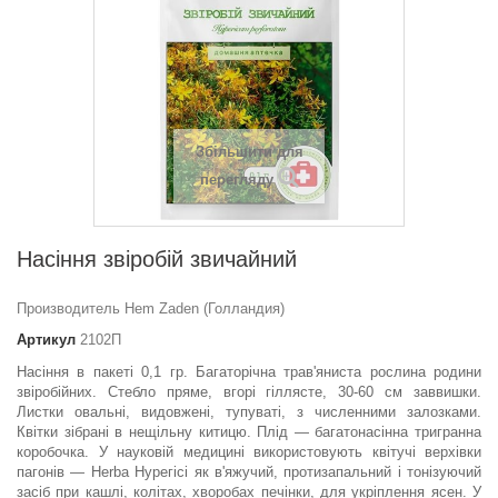
Збільшити для
перегляду
Насіння звіробій звичайний
Производитель Hem Zaden (Голландия)
Артикул
2102П
Насіння в пакеті 0,1 гр. Багаторічна трав'яниста рослина родини
звіробійних. Стебло пряме, вгорі гіллясте, 30-60 см заввишки.
Листки овальні, видовжені, тупуваті, з численними залозками.
Квітки зібрані в нещільну китицю. Плід — багатонасінна тригранна
коробочка. У науковій медицині використовують квітучі верхівки
пагонів — Herba Нурегісі як в'яжучий, протизапальний і тонізуючий
засіб при кашлі, колітах, хворобах печінки, для укріплення ясен. У