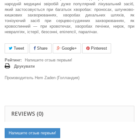
народній медицині звіробій дуже популярний лікувальний засіб,
який застосовується при багатьох хворобах: проносах, шлунково-
кишкових захворюваннях, хворобах дихальних шляхів, як
тонізуючий засіб при серцево-судинних захворюваннях, як
кровоспинний — при кровотечах, хворобах печінки, нирок, при
невралгіях, істерії, безсонні, епілепсії, паралічах.
Tweet
Share
Google+
Pinterest
Рейтинг:
Напишите отзыв первым!
Друкувати
Производитель Hem Zaden (Голландия)
REVIEWS (0)
Напишите отзыв первым!