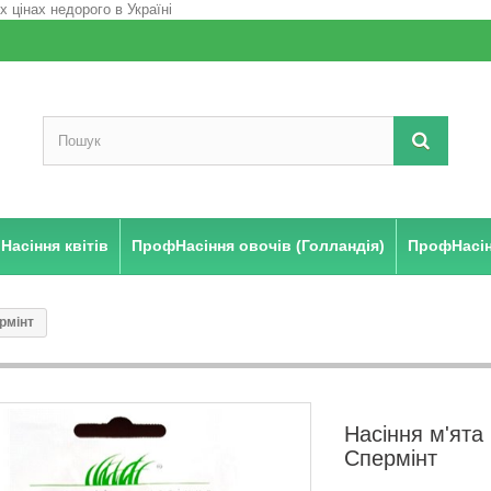
Насіння квітів
ПрофНасіння овочів (Голландія)
ПрофНасінн
рмінт
Насіння м'ята
Спермінт