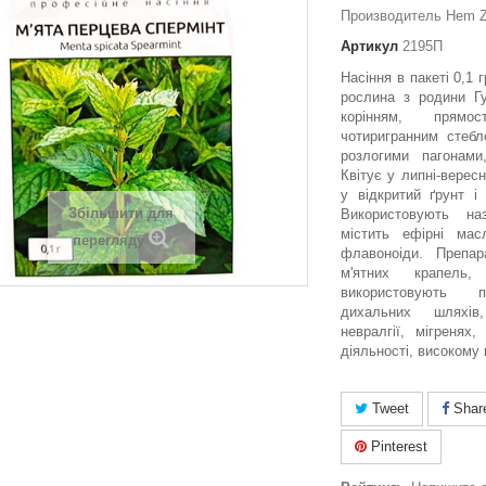
Производитель Hem Z
Артикул
2195П
Насіння в пакеті 0,1 
рослина з родини Гу
корінням, прямос
чотиригранним стебл
розлогими пагонам
Квітує у липні-верес
у відкритий ґрунт і
Збільшити для
Використовують на
містить ефірні мас
перегляду
флавоноіди. Препар
м'ятних крапель
використовують 
дихальних шляхів
невралгії, мігренях
діяльності, високому 
Tweet
Shar
Pinterest