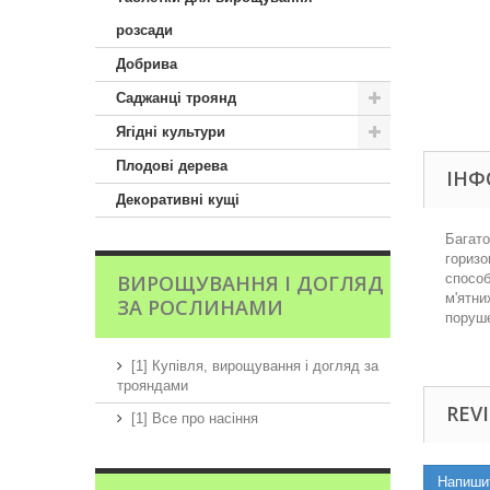
розсади
Добрива
Саджанці троянд
Ягідні культури
Плодові дерева
ІНФ
Декоративні кущі
Багато
горизо
ВИРОЩУВАННЯ І ДОГЛЯД
способ
м'ятни
ЗА РОСЛИНАМИ
поруше
[1] Купівля, вирощування і догляд за
трояндами
REVI
[1] Все про насіння
Напиши