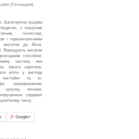
aden (Голландия)
гр. Багаторічна кущова
боцвітих, з повзучим
тоячим, гіллястим,
ом і горизонтальними
и, висотою до 45см.
ні. Вирощують висівом
 розсадним способом.
земну частину, яка
ла, багато каротину,
ати м'яти у вигляді
, настойки та ін.
при захворюваннях
, шлунку, печінки,
, порушеннях серцевої
кров'яному тиску.
e
Google+