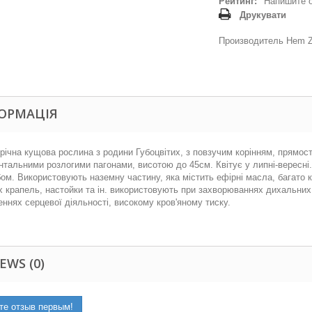
Рейтинг:
Напишите 
Друкувати
Производитель Hem Z
ОРМАЦІЯ
річна кущова рослина з родини Губоцвітих, з повзучим корінням, прямос
нтальними розлогими пагонами, висотою до 45см. Квітує у липні-вересні
ом. Використовують наземну частину, яка містить ефірні масла, багато к
х крапель, настойки та ін. використовують при захворюваннях дихальних ш
ннях серцевої діяльності, високому кров'яному тиску.
EWS (0)
те отзыв первым!