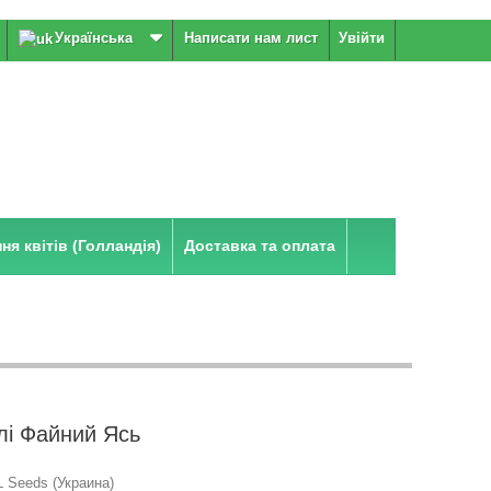
Українська
Написати нам лист
Увійти
я квітів (Голландія)
Доставка та оплата
лі Файний Ясь
 Seeds (Украина)