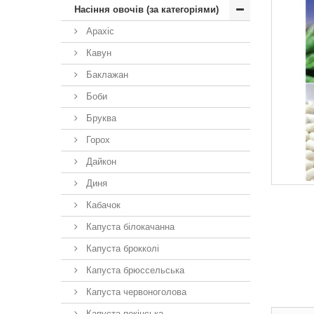
Насіння овочів (за категоріями)
Арахіс
Кавун
Баклажан
Боби
Бруква
Горох
Дайкон
Диня
Кабачок
Капуста білокачанна
Капуста брокколі
Капуста брюссельська
Капуста червоноголова
Капуста пекінська