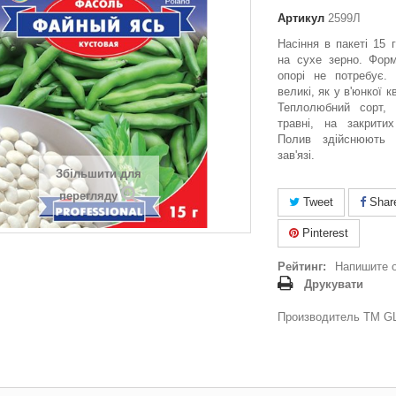
Артикул
2599Л
Насіння в пакеті 15 
на сухе зерно. Форм
опорі не потребує. 
великі, як у в'юнкої к
Теплолюбний сорт, 
травні, на закритих
Полив здійснюють 
зав'язі.
Збільшити для
перегляду
Tweet
Shar
Pinterest
Рейтинг:
Напишите 
Друкувати
Производитель ТМ GL