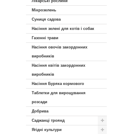
Лікарські рослини
Мікрозелень
Суниця садова
Насіння зелені для котів і собак
Газонні трави
Насіння овочів закордонних
виробників
Насіння квітів закордонних
виробників
Насіння Буряка кормового
Таблетки для вирощування
розсади
Добрива
Саджанці троянд
Ягідні культури