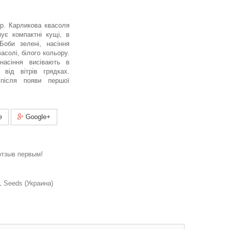
гр. Карликова квасоля
ує компактні кущі, в
Боби зелені, насіння
васолі, білого кольору.
насіння висівають в
 від вітрів грядках.
після появи першої
e
Google+
отзыв первым!
 Seeds (Украина)