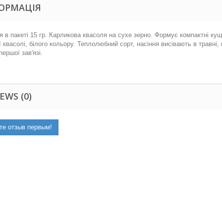
ОРМАЦІЯ
я в пакеті 15 гр.
Карликова квасоля на сухе зерно. Формує компактні кущі,
ї квасолі, білого кольору. Теплолюбний сорт, насіння висівають в травні,
першої зав'язі.
EWS (0)
те отзыв первым!