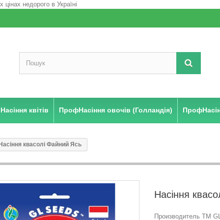
Насіння квітів
ПрофНасіння овочів (Голландія)
ПрофНасінн
Насіння квасолі Файний Ясь
Насіння квасо
Производитель ТМ GL