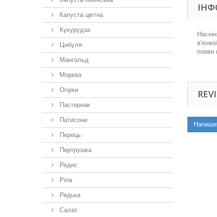
ІНФ
Капуста цвітна
Кукурудза
Насінн
в'юнко
Цибуля
появи 
Мангольд
Морква
Огірки
REVI
Пастернак
Патисони
Напиши
Перець
Пертрушка
Редис
Ріпа
Редька
Салат