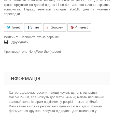
не втрачаючи товарний вигляд та смакові якості. Плоди можна
транспортувати на далекі відстані і не боятися, що качани втратять
товарність. Період вегетації складає 95–110 днів з моменту
пересадки.
Tweet
Share
Google+
Pinterest
Рейтинг:
Напишите отзыв первым!
Друкувати
Производитель NongWoo Bio (Корея)
ІНФОРМАЦІЯ
Капуста дозріває восени, плоди круглі, щільні, однорідні,
масою 2–3 кг, але можуть досягати і 4–6 кг, мають насичений
зелений колір із сірим відтінком, у розрізі — жовто–білий.
Вагу качанів можна регулювати щільністю посадки. Урожай
формується дружно. Капуста підходить для вживання у