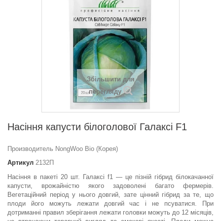
Збільшити для
перегляду
Насіння капусти білоголової Галаксі F1
Производитель NongWoo Bio (Корея)
Артикул
2132П
Насіння в пакеті 20 шт. Галаксі f1 — це пізній гібрид білокачанної
капусти, врожайністю якого задоволені багато фермерів.
Вегетаційний період у нього довгий, зате цінний гібрид за те, що
плоди його можуть лежати довгий час і не псуватися. При
дотриманні правил зберігання лежати головки можуть до 12 місяців,