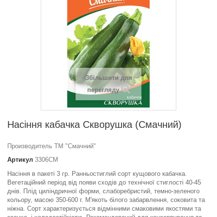
Збільшити для
перегляду
Насіння кабачка Скворушка (Смачний)
Производитель ТМ "Смачний"
Артикул
3306СМ
Насіння в пакеті 3 гр. Ранньостиглий сорт кущового кабачка.
Вегетаційний період від появи сходів до технічної стиглості 40-45
днів. Плід циліндричної форми, слаборебристий, темно-зеленого
кольору, масою 350-600 г. М'якоть білого забарвлення, соковита та
ніжна. Сорт характеризується відмінними смаковими якостями та