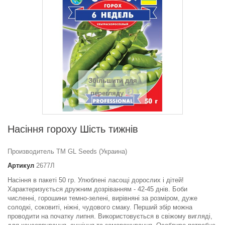
Збільшити для
перегляду
Насіння гороху Шiсть тижнiв
Производитель ТМ GL Seeds (Украина)
Артикул
2677Л
Насіння в пакеті 50 гр. Улюблені ласощі дорослих і дітей!
Характеризується дружним дозріванням - 42-45 днів. Боби
численні, горошини темно-зелені, вирівняні за розміром, дуже
солодкі, соковиті, ніжні, чудового смаку. Перший збір можна
проводити на початку липня. Використовується в свіжому вигляді,