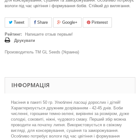
для консервування, сушіння та заморожування. Особливо потребує
вологи під час цвітіння і формування бобів. Стійкий до вилягання.
Tweet
Share
Google+
Pinterest
Рейтинг:
Напишите отзыв первым!
Друкувати
Производитель ТМ GL Seeds (Украина)
ІНФОРМАЦІЯ
Насіння в пакеті 50 гр. Улюблені ласощі дорослих і дітей!
Характеризується дружним дозріванням - 42-45 днів. Боби
численні, горошини темно-зелені, вирівняні за розміром, дуже
солодкі, соковиті, ніжні, чудового смаку. Перший збір можна
проводити на початку липня. Використовується в свіжому
вигляді, для консервування, сушіння та заморожування.
Особливо потребує вологи під час цвітіння і формування