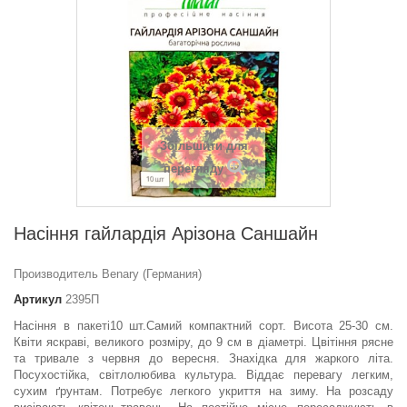
Збільшити для
перегляду
Насіння гайлардія Арізона Саншайн
Производитель Benary (Германия)
Артикул
2395П
Насіння в пакеті10 шт.Самий компактний сорт. Висота 25-30 см.
Квіти яскраві, великого розміру, до 9 см в діаметрі. Цвітіння рясне
та тривале з червня до вересня. Знахідка для жаркого літа.
Посухостійка, світлолюбива культура. Віддає перевагу легким,
сухим ґрунтам. Потребує легкого укриття на зиму. На розсаду