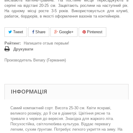
висівають квітень-травень. На постійне місце пересаджують в
серпні на відстані 20-25 см. Зацвітають рослини на наступний рік.
На одному місці росте 3-5 років. Використовується для клумб,
рабаток, бордюрів, в якості оформлення вазонів та контейнерів.
Tweet
Share
Google+
Pinterest
Рейтинг:
Напишите отзыв первым!
Друкувати
Производитель Benary (Германия)
ІНФОРМАЦІЯ
Самий компактний сорт. Висота 25-30 см. Квіти яскраві,
великого розміру, до 9 см в діаметрі. Цвітіння рясне та
тривале з червня до вересня. Знахідка для жаркого літа.
Посухостійка, світлолюбива культура. Віддає перевагу
легким, сухим ґрунтам. Потребує легкого укриття на зиму. На