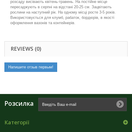
розсаду висівають квітень-травень. На постійне місце
пересаджують в серпні на відстані 20-25 см. Зацвітають
рослини на наступний рік. На одному місці росте 3-5 років.
Використовується для клумб, рабаток, бордюрів, в якості
оформлення вазонів та контейнерів.
REVIEWS (0)
Напишите отзыв первым!
Розсилка
Категорії