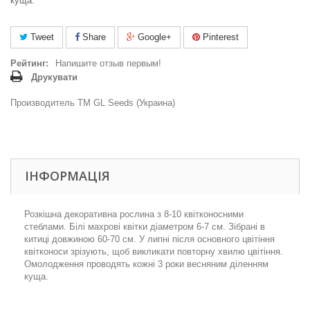
куща.
Tweet
Share
Google+
Pinterest
Рейтинг:
Напишите отзыв первым!
Друкувати
Производитель ТМ GL Seeds (Украина)
ІНФОРМАЦІЯ
Розкішна декоративна рослина з 8-10 квітконосними
стеблами. Білі махрові квітки діаметром 6-7 см. Зібрані в
китиці довжиною 60-70 см. У липні після основного цвітіння
квітконоси зрізують, щоб викликати повторну хвилю цвітіння.
Омолодження проводять кожні 3 роки весняним діленням
куща.