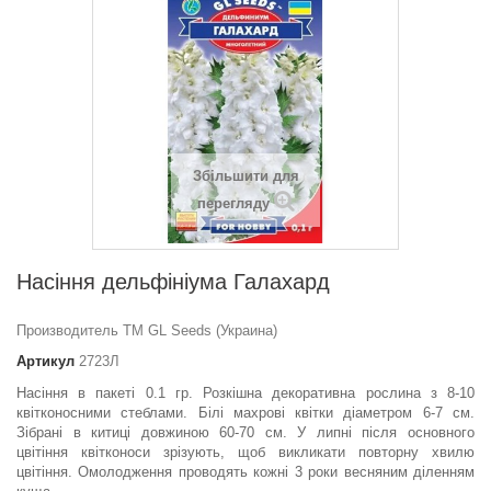
Збільшити для
перегляду
Насіння дельфініума Галахард
Производитель ТМ GL Seeds (Украина)
Артикул
2723Л
Насіння в пакеті 0.1 гр. Розкішна декоративна рослина з 8-10
квітконосними стеблами. Білі махрові квітки діаметром 6-7 см.
Зібрані в китиці довжиною 60-70 см. У липні після основного
цвітіння квітконоси зрізують, щоб викликати повторну хвилю
цвітіння. Омолодження проводять кожні 3 роки весняним діленням