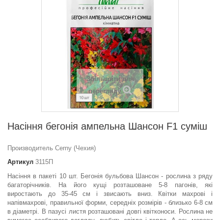
Збільшити для
перегляду
Насіння бегонія ампельна Шансон F1 суміш
Производитель Cerny (Чехия)
Артикул
3115П
Насіння в пакеті 10 шт. Бегонія бульбова Шансон - рослина з ряду
багаторічників. На його кущі розташоване 5-8 пагонів, які
виростають до 35-45 см і звисають вниз. Квітки махрові і
напівмахрові, правильної форми, середніх розмірів - близько 6-8 см
в діаметрі. В пазусі листя розташовані довгі квітконоси. Рослина не