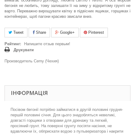
вимагає особливого догляду, любить світло і тепло. А ось морози
бегонія не любить, тому залишати її на зиму у відкритому грунті не
варто. Переважно вирощувати квітку в підвісних ящиках, горщиках і
контейнерах, щоб пагони красиво звисали вниз.
Tweet
Share
Google+
Pinterest
Рейтинг:
Напишите отзыв первым!
Друкувати
Производитель Cerny (Чехия)
ІНФОРМАЦІЯ
Посівом бегонії потрібно займатися в другій половині грудня-
першій половині січня. Для цього знадобляться невеликі,
довгасті горщики з отворами для дренажу та легкий,
просіяний грунт. На поверхні грунту посіяти насіння, не
вдавлюючи їх, обприскати водою з пульверизатора і накрити