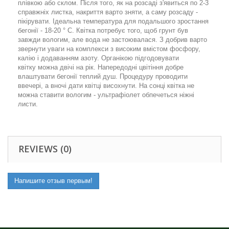
плівкою або склом. Після того, як на розсаді з'явиться по 2-3
справжніх листка, накриття варто зняти, а саму розсаду -
пікірувати. Ідеальна температура для подальшого зростання
бегонії - 18-20 ° С. Квітка потребує того, щоб грунт був
завжди вологим, але вода не застоювалася. З добрив варто
звернути уваги на комплекси з високим вмістом фосфору,
калію і додаванням азоту. Органікою підгодовувати
квітку можна двічі на рік. Напередодні цвітіння добре
влаштувати бегонії теплий душ. Процедуру проводити
ввечері, а вночі дати квітці висохнути. На сонці квітка не
можна ставити вологим - ультрафіолет обпечеться ніжні
листи.
REVIEWS (0)
Напишите отзыв первым!