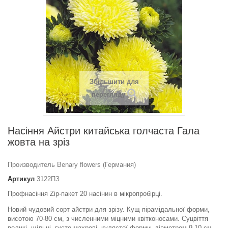
Збільшити для
перегляду
Насіння Айстри китайська голчаста Гала
жовта на зріз
Производитель Benary flowers (Германия)
Артикул
3122ПЗ
Профнасіння Zip-пакет 20 насінин в мікропробірці.
Новий чудовий сорт айстри для зрізу. Кущ пірамідальної форми,
висотою 70-80 см, з численними міцними квітконосами. Суцвіття
великі, щільні, густо-махрові, кулястої форми, діаметром 9-10 см,