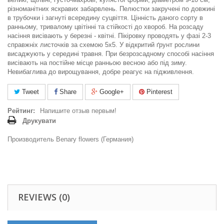
різноманітних яскравих забарвлень. Пелюстки закручені по довжині
в трубочки і загнуті всередину суцвіття. Цінність даного сорту в
ранньому, тривалому цвітінні та стійкості до хвороб. На розсаду
насіння висівають у березні - квітні. Пікіровку проводять у фазі 2-3
справжніх листочків за схемою 5x5. У відкритий ґрунт рослини
висаджують у середині травня. При безрозсадному способі насіння
висівають на постійне місце ранньою весною або під зиму.
Невибаглива до вирощування, добре реагує на підживлення.
Tweet
Share
Google+
Pinterest
Рейтинг:
Напишите отзыв первым!
Друкувати
Производитель Benary flowers (Германия)
REVIEWS (0)