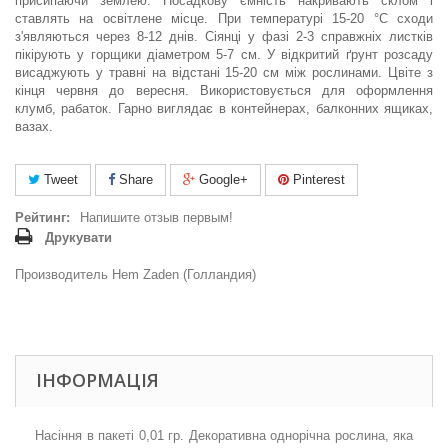
присипаючи землею. Посадкову ємність накривають склом і
ставлять на освітлене місце. При температурі 15-20 °С сходи
з'являються через 8-12 днів. Сіянці у фазі 2-3 справжніх листків
пікірують у горщики діаметром 5-7 см. У відкритий ґрунт розсаду
висаджують у травні на відстані 15-20 см між рослинами. Цвіте з
кінця червня до вересня. Використовується для оформлення
клумб, рабаток. Гарно виглядає в контейнерах, балконних ящиках,
вазах.
Tweet
Share
Google+
Pinterest
Рейтинг:
Напишите отзыв первым!
Друкувати
Производитель Hem Zaden (Голландия)
ІНФОРМАЦІЯ
Насіння в пакеті 0,01 гр.
Декоративна однорічна рослина, яка