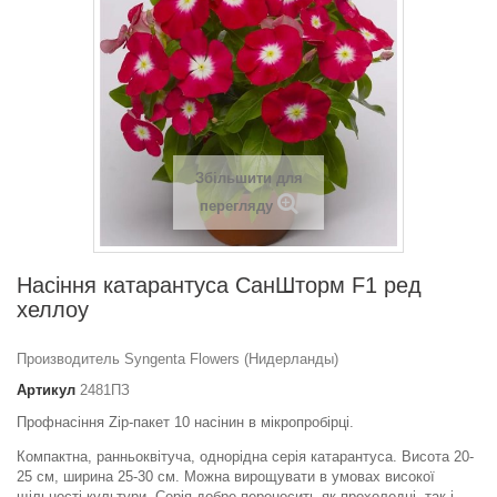
Збільшити для
перегляду
Насіння катарантуса СанШторм F1 ред
хеллоу
Производитель Syngenta Flowers (Нидерланды)
Артикул
2481ПЗ
Профнасіння Zip-пакет 10 насінин в мікропробірці.
Компактна, ранньоквітуча, однорідна серія катарантуса. Висота 20-
25 см, ширина 25-30 см. Можна вирощувати в умовах високої
щільності культури. Серія добре переносить як прохолодні, так і