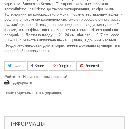
укриттям. Баклажан Казимір F1 характеризується високою
врожайністю і стійкістю до такого захворювання, як сіра гниль.
Толерантний до колорадського жука. Формує вертикальну відкриту
рослину з потужною кореневою системою і хорошою силою росту,
яка зав'язує по 4–6 плодів на першому рівні. Плоди циліндричної
форми, темно-фіолетового забарвлення, гладенькі, без шипів на
плодоніжці. Довжина плоду — 21–24 см, діаметр — 6–7 см, маса —
250–300 г. М'якоть баклажана ніжна і щільна, з дрібним насінням.
Плоди рекомендовані для використання в домашній кулінарії та в
переробній промисловості.
Tweet
Share
Google+
Pinterest
Рейтинг:
Напишите отзыв первым!
Друкувати
Производитель Clause (Франция)
ІНФОРМАЦІЯ