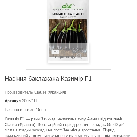
Збільшити для
перегляду
Насіння баклажана Казимір F1
Производитель Clause (Франция)
Артикул
2005/1П
Насіння в пакеті 15 шт.
Казимір F1 — ранній гібрид баклажана типу Алмаз від компанії
Clause (Франція). Вегетаційний період рослин складає 55–60 діб
після висадки розсади на постійне місце зростання. Гібрид
призначений для культивування у відкритому ґрунті і під плівковим