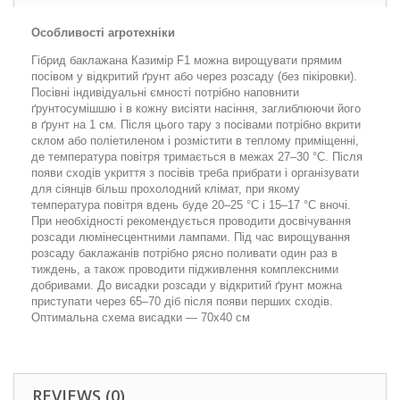
Особливості агротехніки
Гібрид баклажана Казимір F1 можна вирощувати прямим
посівом у відкритий ґрунт або через розсаду (без пікіровки).
Посівні індивідуальні ємності потрібно наповнити
ґрунтосумішшю і в кожну висіяти насіння, заглиблюючи його
в ґрунт на 1 см. Після цього тару з посівами потрібно вкрити
склом або поліетиленом і розмістити в теплому приміщенні,
де температура повітря тримається в межах 27–30 °С. Після
появи сходів укриття з посівів треба прибрати і організувати
для сіянців більш прохолодний клімат, при якому
температура повітря вдень буде 20–25 °С і 15–17 °С вночі.
При необхідності рекомендується проводити досвічування
розсади люмінесцентними лампами. Під час вирощування
розсаду баклажанів потрібно рясно поливати один раз в
тиждень, а також проводити підживлення комплексними
добривами. До висадки розсади у відкритий ґрунт можна
приступати через 65–70 діб після появи перших сходів.
Оптимальна схема висадки — 70х40 см
REVIEWS (0)