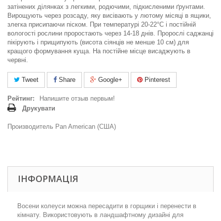
затінених ділянках з легкими, родючими, підкисленими ґрунтами.
Вирощують через розсаду, яку висівають у лютому місяці в ящики,
злегка присипаючи піском. При температурі 20-22°С і постійній
вологості рослини проростають через 14-18 днів. Пророслі саджанці
пікірують і прищипують (висота сіянців не менше 10 см) для
кращого формування куща. На постійне місце висаджують в
червні.
Tweet
Share
Google+
Pinterest
Рейтинг:
Напишите отзыв первым!
Друкувати
Производитель Pan American (США)
ІНФОРМАЦІЯ
Восени колеуси можна пересадити в горщики і перенести в
кімнату. Використовують в ландшафтному дизайні для