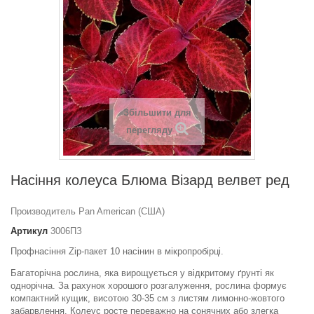
Збільшити для
перегляду
Насіння колеуса Блюма Візард велвет ред
Производитель Pan American (США)
Артикул
3006ПЗ
Профнасіння Zip-пакет 10 насінин в мікропробірці.
Багаторічна рослина, яка вирощується у відкритому ґрунті як
однорічна. За рахунок хорошого розгалуження, рослина формує
компактний кущик, висотою 30-35 см з листям лимонно-жовтого
забарвлення. Колеус росте переважно на сонячних або злегка