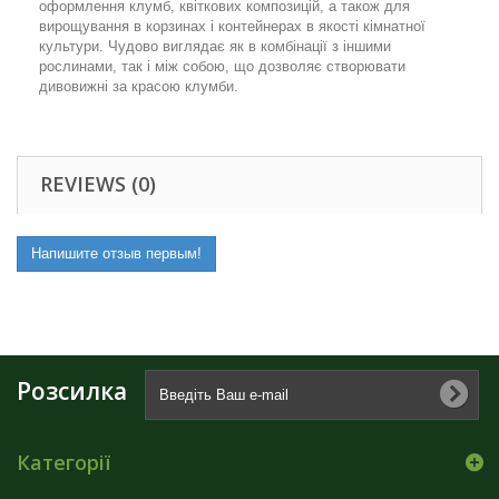
оформлення клумб, квіткових композицій, а також для
вирощування в корзинах і контейнерах в якості кімнатної
культури. Чудово виглядає як в комбінації з іншими
рослинами, так і між собою, що дозволяє створювати
дивовижні за красою клумби.
REVIEWS (0)
Напишите отзыв первым!
Розсилка
Категорії