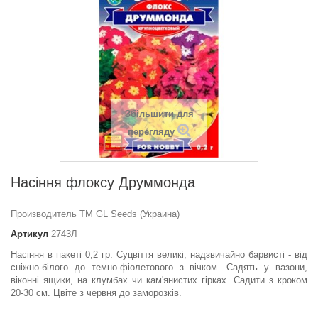
Збільшити для
перегляду
Насіння флоксу Друммонда
Производитель ТМ GL Seeds (Украина)
Артикул
2743Л
Насіння в пакеті 0,2 гр. Суцвіття великі, надзвичайно барвисті - від
сніжно-білого до темно-фіолетового з вічком. Садять у вазони,
віконні ящики, на клумбах чи кам'янистих гірках. Садити з кроком
20-30 см. Цвіте з червня до заморозків.