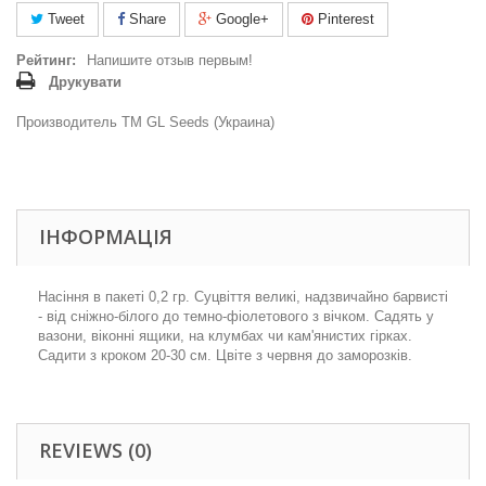
Tweet
Share
Google+
Pinterest
Рейтинг:
Напишите отзыв первым!
Друкувати
Производитель ТМ GL Seeds (Украина)
ІНФОРМАЦІЯ
Насіння в пакеті 0,2 гр. Суцвіття великі, надзвичайно барвисті
- від сніжно-білого до темно-фіолетового з вічком. Садять у
вазони, віконні ящики, на клумбах чи кам'янистих гірках.
Садити з кроком 20-30 см. Цвіте з червня до заморозків.
REVIEWS (0)