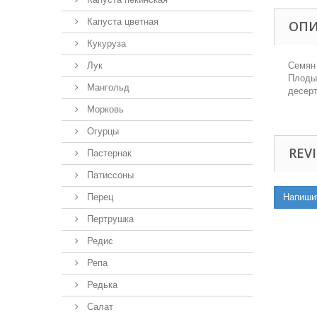
Капуста цветная
ОП
Кукуруза
Лук
Семян 
Плоды 
Мангольд
десерт
Морковь
Огурцы
REVI
Пастернак
Патиссоны
Перец
Напиши
Пертрушка
Редис
Репа
Редька
Салат