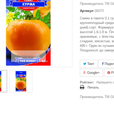
Производитель ТМ GL
Артикул
2607Л
Семян в пакете 0,1 г
крупноплодный средн
дней) сорт. Формиру
высотой 1,6-1,8 м. Пл
оранжевые, с блестя
сладкие, мясистые, в
600 г. Один из лучши
Плодоносит до замор
Увеличить
Твит
Подел
Google+
Pi
Рейтинг:
Напишите 
Печать
Производитель ТМ GL