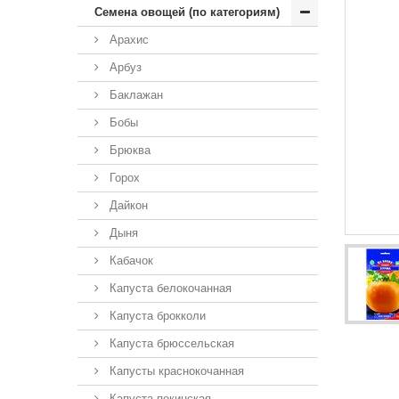
Семена овощей (по категориям)
Арахис
Арбуз
Баклажан
Бобы
Брюква
Горох
Дайкон
Дыня
Кабачок
Капуста белокочанная
Капуста брокколи
Капуста брюссельская
Капусты краснокочанная
Капуста пекинская