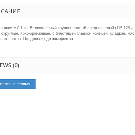
ИСАНИЕ
в пакете 0,1 гр. Великолепный крупноплодный среднеспелый (115-125 дн
округлые, ярко-оранжевые, с блестящей гладкой кожицей, сладкие, мяси
ных сортов. Плодоносит до заморозков.
EWS (0)
те отзыв первым!