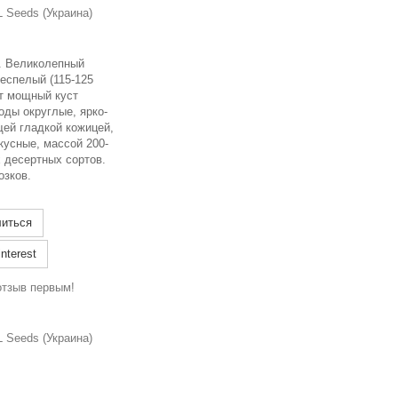
 Seeds (Украина)
р. Великолепный
еспелый (115-125
ет мощный куст
оды округлые, ярко-
щей гладкой кожицей,
кусные, массой 200-
х десертных сортов.
озков.
иться
nterest
отзыв первым!
 Seeds (Украина)