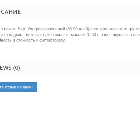
ИСАНИЕ
в пакете 5 гр.
Ультраскороспелый (85-90 дней) сорт для открытого грунт
ые, гладкие, плотные, ярко-красные, массой 70-80 г, очень вкусные в с
ность и стойкость к фитофторозу
.
EWS (0)
те отзыв первым!