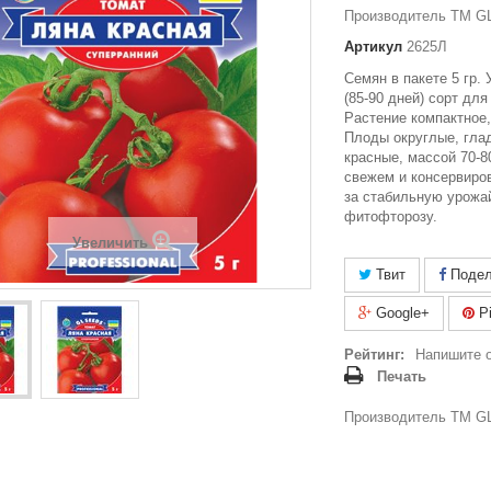
Производитель ТМ GL
Артикул
2625Л
Семян в пакете 5 гр.
(85-90 дней) сорт для
Растение компактное,
Плоды округлые, глад
красные, массой 70-80
свежем и консервиро
за стабильную урожай
фитофторозу.
Увеличить
Твит
Подел
Google+
Pi
Рейтинг:
Напишите 
Печать
Производитель ТМ GL