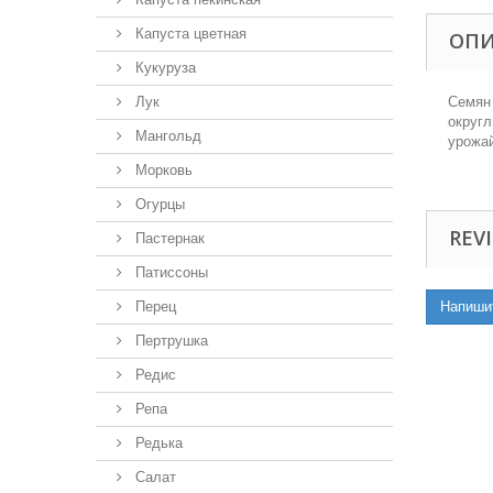
Капуста цветная
ОП
Кукуруза
Лук
Семян 
округл
Мангольд
урожай
Морковь
Огурцы
REVI
Пастернак
Патиссоны
Перец
Напиши
Пертрушка
Редис
Репа
Редька
Салат