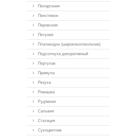
Пеларгония
Пенстемон
Перовския
Петуния
Платикодон (ширококолокольчик)
Подсолнуха декоративный
Портулак
Примула
Резуха
Ромашка
Рудбекия
Сальвия
Статиция
Сухоцветник