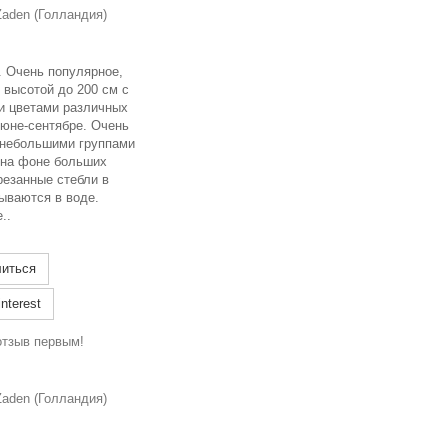
aden (Голландия)
р. Очень популярное,
 высотой до 200 см с
и цветами различных
июне-сентябре. Очень
 небольшими группами
, на фоне больших
резанные стебли в
ываются в воде.
..
иться
nterest
отзыв первым!
aden (Голландия)