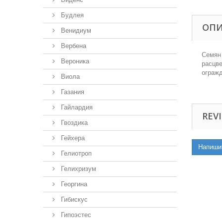
Будлея
ОП
Венидиум
Вербена
Семян 
Вероника
расцве
огражд
Виола
Газания
Гайлардия
REVI
Гвоздика
Гейхера
Напиши
Гелиотроп
Гелихризум
Георгина
Гибискус
Гипоэстес