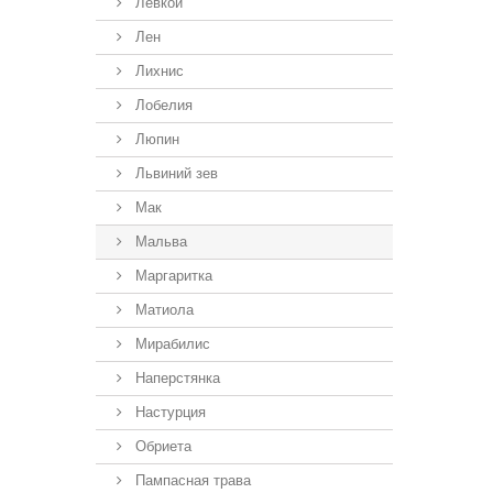
Левкой
Лен
Лихнис
Лобелия
Люпин
Львиний зев
Мак
Мальва
Маргаритка
Матиола
Мирабилис
Наперстянка
Настурция
Обриета
Пампасная трава