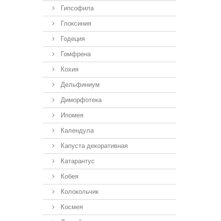
Гипсофила
Глоксиния
Годеция
Гомфрена
Кохия
Дельфиниум
Диморфотека
Ипомея
Календула
Капуста декоративная
Катарантус
Кобея
Колокольчик
Космея