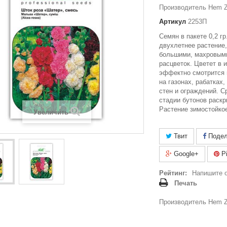
Производитель Hem Z
Артикул
2253П
Семян в пакете 0,2 г
двухлетнее растение,
большими, махровым
расцветок. Цветет в 
эффектно смотрится
на газонах, рабатках
стен и ограждений. С
стадии бутонов раскр
Растение зимостойкое
Увеличить
Твит
Подел
Google+
Pi
Рейтинг:
Напишите 
Печать
Производитель Hem Z