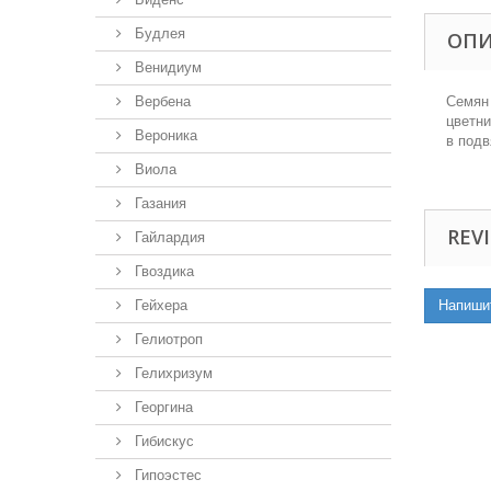
Будлея
ОП
Венидиум
Вербена
Семян 
цветни
Вероника
в подв
Виола
Газания
REVI
Гайлардия
Гвоздика
Гейхера
Напиши
Гелиотроп
Гелихризум
Георгина
Гибискус
Гипоэстес