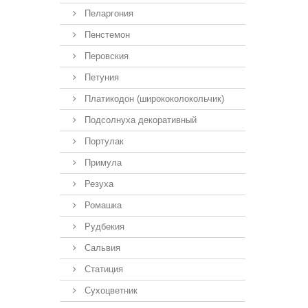
Пеларгония
Пенстемон
Перовския
Петуния
Платикодон (ширококолокольчик)
Подсолнуха декоративный
Портулак
Примула
Резуха
Ромашка
Рудбекия
Сальвия
Статиция
Сухоцветник