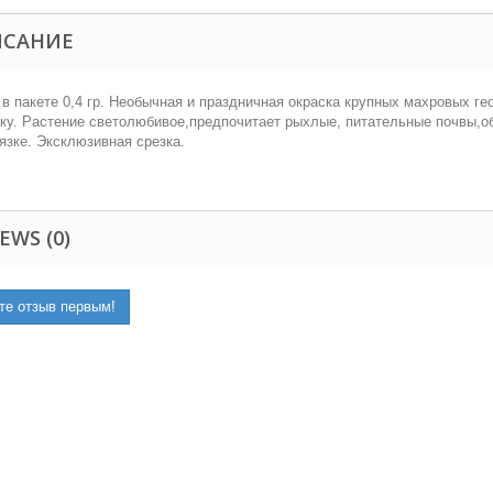
ИСАНИЕ
в пакете 0,4 гр.
Необычная и праздничная окраска крупных махровых ге
ку. Растение светолюбивое,предпочитает рыхлые, питательные почвы,о
язке. Эксклюзивная срезка.
EWS (0)
те отзыв первым!