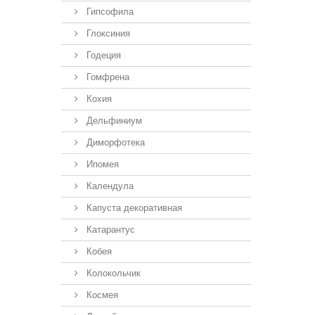
Гипсофила
Глоксиния
Годеция
Гомфрена
Кохия
Дельфиниум
Диморфотека
Ипомея
Календула
Капуста декоративная
Катарантус
Кобея
Колокольчик
Космея