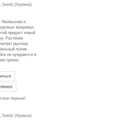
 Seeds (Украина)
.
Необычная и
 крупных махровых
етий придаст новый
ку. Растение
читает рыхлые,
бильный полив.
бли не нуждаются в
ая срезка.
иться
nterest
отзыв первым!
 Seeds (Украина)