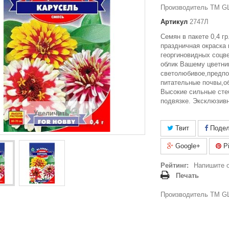
Производитель ТМ GL
Артикул
2747Л
Семян в пакете 0,4 гр
праздничная окраска
георгиновидных соцв
облик Вашему цветни
светолюбивое,предпо
питательные почвы,о
Высокие сильные сте
подвязке. Эксклюзивн
Увеличить
Твит
Подел
Google+
Pi
Рейтинг:
Напишите 
Печать
Производитель ТМ GL