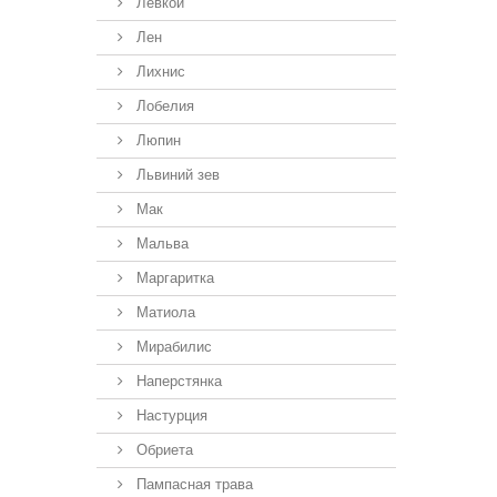
Левкой
Лен
Лихнис
Лобелия
Люпин
Львиний зев
Мак
Мальва
Маргаритка
Матиола
Мирабилис
Наперстянка
Настурция
Обриета
Пампасная трава