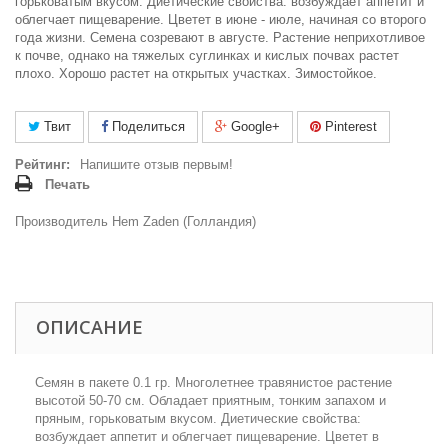
горьковатым вкусом. Диетические свойства: возбуждает аппетит и
облегчает пищеварение. Цветет в июне - июле, начиная со второго
года жизни. Семена созревают в августе. Растение неприхотливое
к почве, однако на тяжелых суглинках и кислых почвах растет
плохо. Хорошо растет на открытых участках. Зимостойкое.
Твит
Поделиться
Google+
Pinterest
Рейтинг:
Напишите отзыв первым!
Печать
Производитель Hem Zaden (Голландия)
ОПИСАНИЕ
Семян в пакете 0.1 гр. Многолетнее травянистое растение
высотой 50-70 см. Обладает приятным, тонким запахом и
пряным, горьковатым вкусом. Диетические свойства:
возбуждает аппетит и облегчает пищеварение. Цветет в