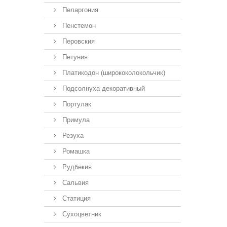
Пеларгония
Пенстемон
Перовския
Петуния
Платикодон (ширококолокольчик)
Подсолнуха декоративный
Портулак
Примула
Резуха
Ромашка
Рудбекия
Сальвия
Статиция
Сухоцветник