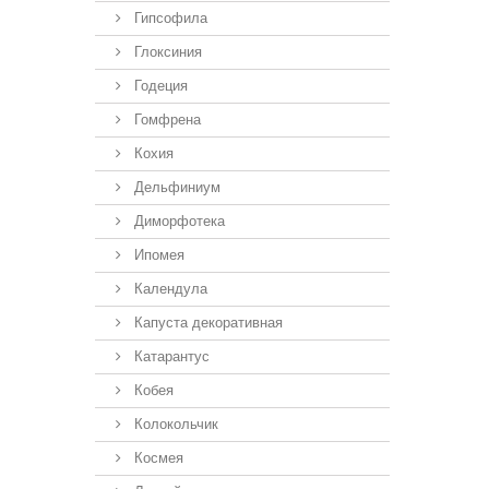
Гипсофила
Глоксиния
Годеция
Гомфрена
Кохия
Дельфиниум
Диморфотека
Ипомея
Календула
Капуста декоративная
Катарантус
Кобея
Колокольчик
Космея