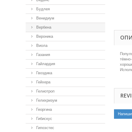
Будлея
Венидиум
Вербена
ОП
Вероника
Виола
Популя
Газания
тёмно-
Гайлардия
хорошо
Исполь
Гвоздика
Гейхера
Гелиотроп
REVI
Гелихризум
Георгина
Напиши
Гибискус
Гипоэстес