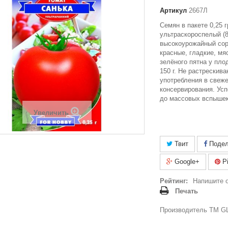
Артикул
2667Л
Семян в пакете 0,25 
ультраскороспелый (8
высокоурожайный сор
красные, гладкие, мя
зелёного пятна у пло
150 г. Не растрескив
употребления в свеже
консервирования. Усп
до массовых вспыше
Увеличить
Твит
Подел
Google+
Pi
Рейтинг:
Напишите 
Печать
Производитель ТМ GL