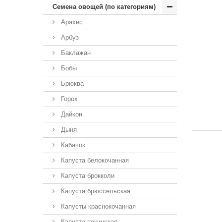
Семена овощей (по категориям)
Арахис
Арбуз
Баклажан
Бобы
Брюква
Горох
Дайкон
Дыня
Кабачок
Капуста белокочанная
Капуста брокколи
Капуста брюссельская
Капусты краснокочанная
Капуста пекинская