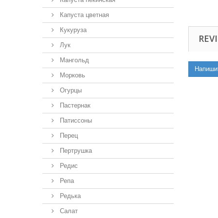
Капуста цветная
Кукуруза
REVI
Лук
Мангольд
Напиши
Морковь
Огурцы
Пастернак
Патиссоны
Перец
Пертрушка
Редис
Репа
Редька
Салат