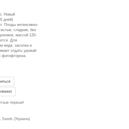
гр. Новый
5 дней)
т. Плоды интенсивно-
систые, сладкие, без
доножки, массой 120-
аются. Для
м виде, засолки и
евает отдать урожай
к фитофтороза.
иться
nterest
отзыв первым!
 Seeds (Украина)