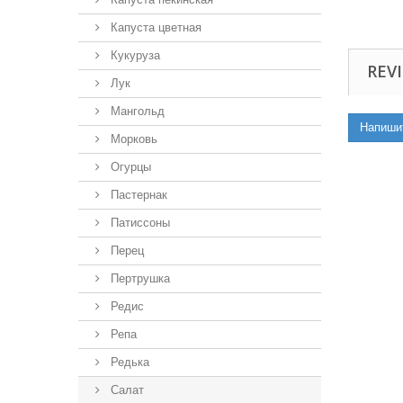
Капуста цветная
Кукуруза
REVI
Лук
Мангольд
Напиши
Морковь
Огурцы
Пастернак
Патиссоны
Перец
Пертрушка
Редис
Репа
Редька
Салат