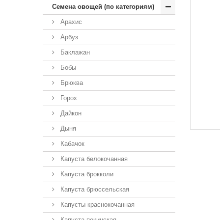
Семена овощей (по категориям)
Арахис
Арбуз
Баклажан
Бобы
Брюква
Горох
Дайкон
Дыня
Кабачок
Капуста белокочанная
Капуста брокколи
Капуста брюссельская
Капусты краснокочанная
Капуста пекинская