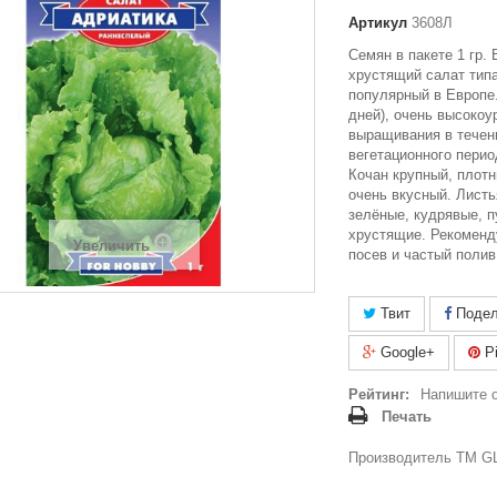
Артикул
3608Л
Семян в пакете 1 гр.
хрустящий салат типа
популярный в Европе
дней), очень высоко
выращивания в течен
вегетационного перио
Кочан крупный, плотн
очень вкусный. Листь
зелёные, кудрявые, п
хрустящие. Рекоменд
Увеличить
посев и частый полив
Твит
Подел
Google+
Pi
Рейтинг:
Напишите 
Печать
Производитель ТМ GL