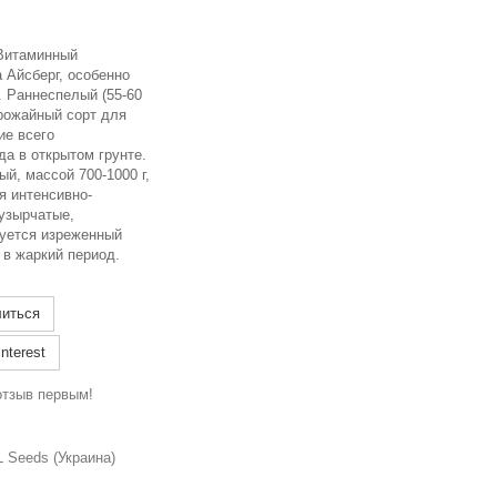
 Витаминный
 Айсберг, особенно
. Раннеспелый (55-60
урожайный сорт для
ие всего
да в открытом грунте.
ый, массой 700-1000 г,
я интенсивно-
узырчатые,
уется изреженный
 в жаркий период.
иться
nterest
отзыв первым!
 Seeds (Украина)